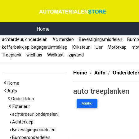
Home
achterdeur, onderdelen
Achterklep
Bevestigingsmiddelen
Bumpe
kofferbakklep, bagageruimteklep
Kriksteun
Lier
Motorkap
mot
Treeplank
wielhuis
Wielkast
zijwand
Home
Auto
Onderdele
Home
auto treeplanken
Auto
Onderdelen
MERK:
Exterieur
achterdeur, onderdelen
Achterklep
Bevestigingsmiddelen
Bumperonderdelen