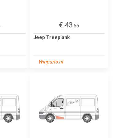
€ 43
4
.56
Jeep Treeplank
Winparts.nl