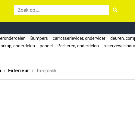
ronderdelen
Bumpers
carrosserievloer, ondervloer
deuren, com
orkap, onderdelen
paneel
Portieren, onderdelen
reservewiel ho
n
Exterieur
Treeplank