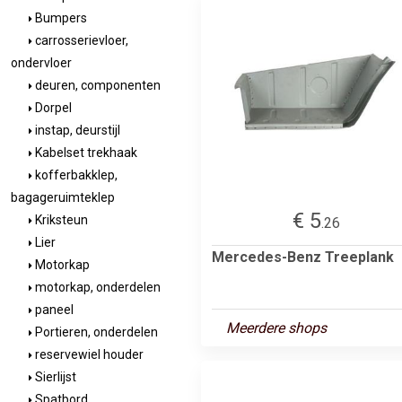
Bumpers
carrosserievloer,
ondervloer
deuren, componenten
Dorpel
instap, deurstijl
Kabelset trekhaak
kofferbakklep,
bagageruimteklep
€ 5
Kriksteun
.26
Lier
Mercedes-Benz Treeplank
Motorkap
motorkap, onderdelen
paneel
Meerdere shops
Portieren, onderdelen
reservewiel houder
Sierlijst
Spatbord