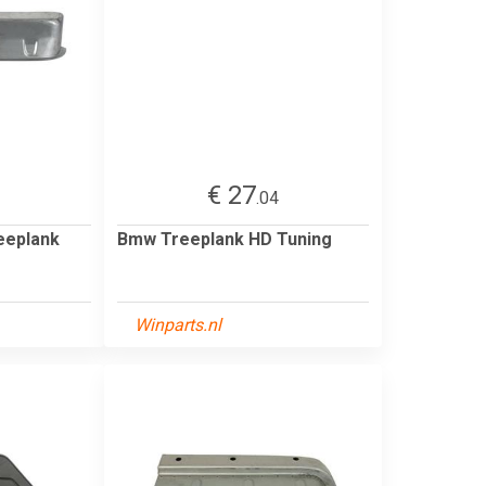
€ 27
1
.04
eeplank
Bmw Treeplank HD Tuning
Winparts.nl