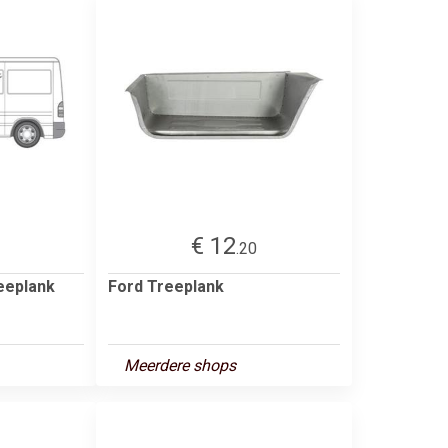
€ 12
.20
eeplank
Ford Treeplank
Meerdere shops