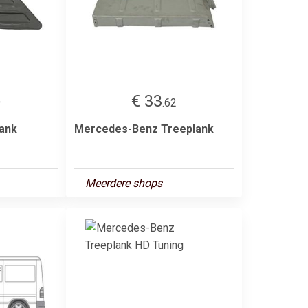
€ 33
9
.62
ank
Mercedes-Benz Treeplank
Meerdere shops