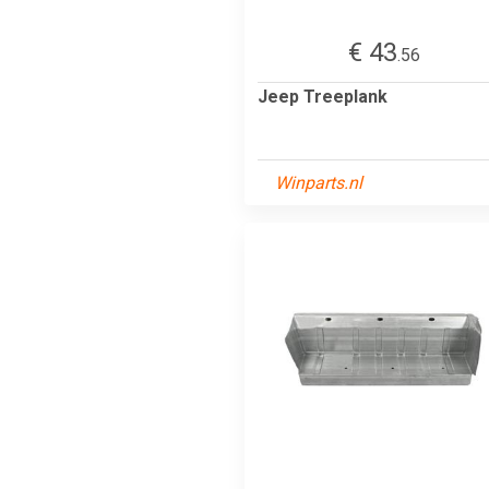
€ 43
.56
Jeep Treeplank
Winparts.nl