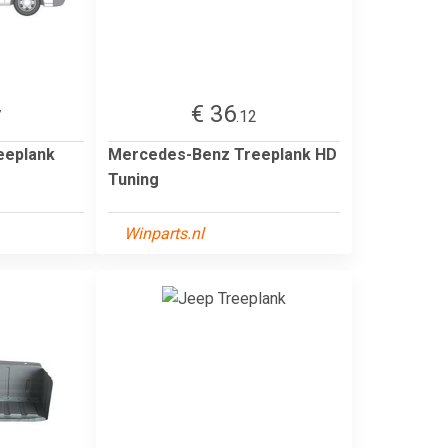
€ 36
7
.12
eeplank
Mercedes-Benz Treeplank HD
Tuning
Winparts.nl