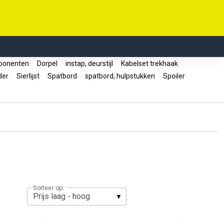
ponenten
Dorpel
instap, deurstijl
Kabelset trekhaak
uder
Sierlijst
Spatbord
spatbord, hulpstukken
Spoiler
Sorteer op: