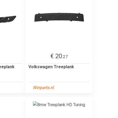
€ 20
5
.27
eeplank
Volkswagen Treeplank
Winparts.nl