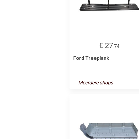
€ 27
.74
Ford Treeplank
Meerdere shops