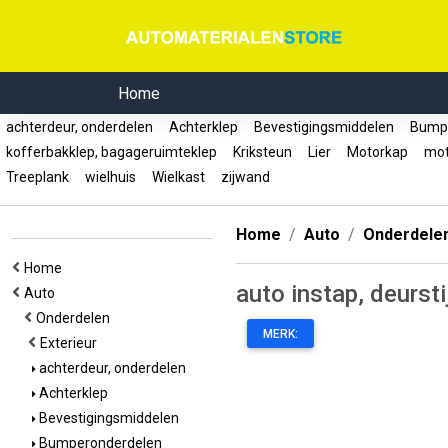
Home
achterdeur, onderdelen
Achterklep
Bevestigingsmiddelen
Bumpe
kofferbakklep, bagageruimteklep
Kriksteun
Lier
Motorkap
mot
Treeplank
wielhuis
Wielkast
zijwand
Home
Auto
Onderdele
Home
auto instap, deursti
Auto
Onderdelen
MERK:
Exterieur
achterdeur, onderdelen
Achterklep
Bevestigingsmiddelen
Bumperonderdelen