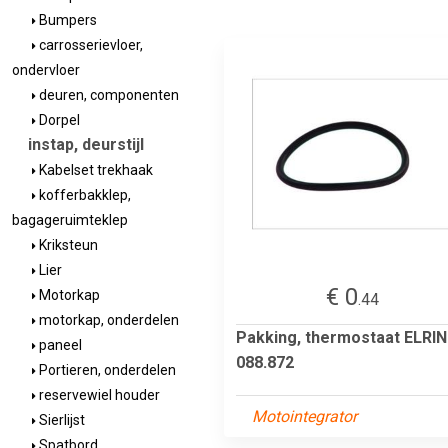
Bumpers
carrosserievloer,
ondervloer
deuren, componenten
Dorpel
instap, deurstijl
Kabelset trekhaak
kofferbakklep,
bagageruimteklep
Kriksteun
Lier
€ 0
Motorkap
.44
motorkap, onderdelen
Pakking, thermostaat ELRI
paneel
088.872
Portieren, onderdelen
reservewiel houder
Motointegrator
Sierlijst
Spatbord