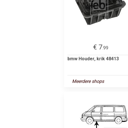
€ 7
.99
bmw Houder, krik 48413
Meerdere shops