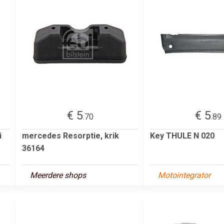
€ 5
€ 5
.70
.89
i
mercedes Resorptie, krik
Key THULE N 020
36164
Meerdere shops
Motointegrator