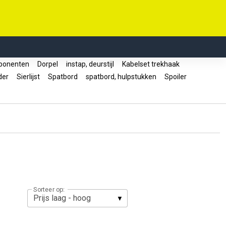
ponenten
Dorpel
instap, deurstijl
Kabelset trekhaak
uder
Sierlijst
Spatbord
spatbord, hulpstukken
Spoiler
Sorteer op: