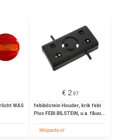
€ 2
.97
rlicht WAS
febibilstein Houder, krik febi
Plus FEBI BILSTEIN, u.a. f&uu...
Winparts.nl