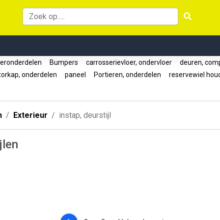
ronderdelen
Bumpers
carrosserievloer, ondervloer
deuren, com
orkap, onderdelen
paneel
Portieren, onderdelen
reservewiel ho
n
Exterieur
instap, deurstijl
jlen