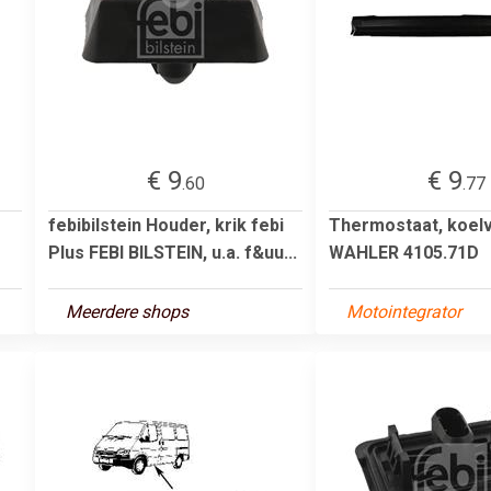
€ 9
€ 9
.60
.77
febibilstein Houder, krik febi
Thermostaat, koelv
Plus FEBI BILSTEIN, u.a. f&uu...
WAHLER 4105.71D
Meerdere shops
Motointegrator