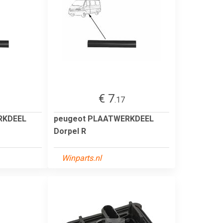
€ 7
.17
RKDEEL
peugeot PLAATWERKDEEL
Dorpel R
Winparts.nl