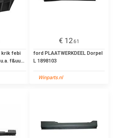
€ 12
8
.61
 krik febi
ford PLAATWERKDEEL Dorpel
u.a. f&uu...
L 1898103
Winparts.nl