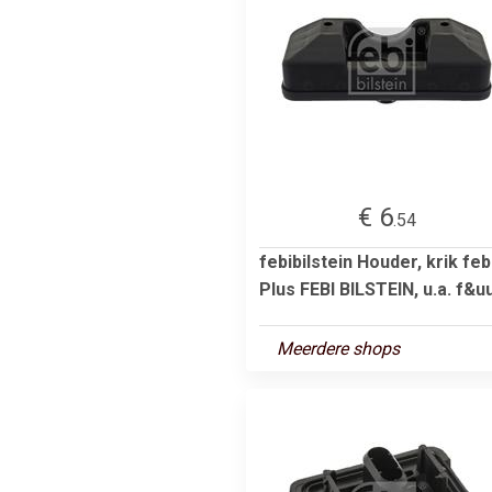
€ 6
.54
febibilstein Houder, krik feb
Plus FEBI BILSTEIN, u.a. f&uu
Meerdere shops