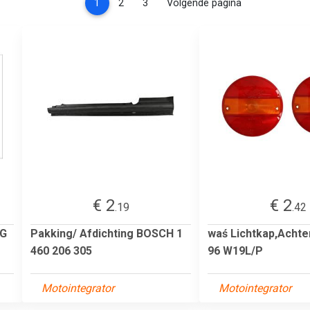
(current)
1
2
3
Volgende pagina
€ 2
€ 2
.19
.42
NG
Pakking/ Afdichting BOSCH 1
waś Lichtkap,Achte
460 206 305
96 W19L/P
Motointegrator
Motointegrator