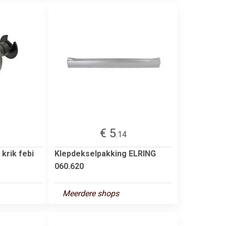
€ 5
.14
 krik febi
Klepdekselpakking ELRING
060.620
Meerdere shops