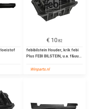
€ 10
.82
loeistof
febibilstein Houder, krik febi
Plus FEBI BILSTEIN, u.a. f&uu...
Winparts.nl