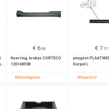
€ 6
€ 7
.54
.17
i
Keerring, krukas CORTECO
peugeot PLAATWE
...
12014859B
Dorpel L
Motointegrator
Winparts.nl