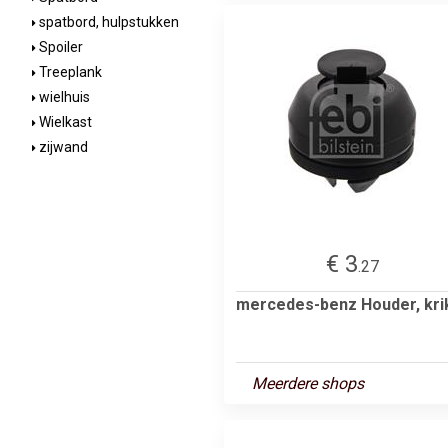
spatbord, hulpstukken
Spoiler
Treeplank
wielhuis
Wielkast
zijwand
€ 3
.27
mercedes-benz Houder, kri
Meerdere shops