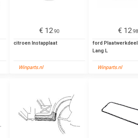
€ 12
€ 12
.90
.9
citroen Instapplaat
ford Plaatwerkdeel
Lang L
Winparts.nl
Winparts.nl