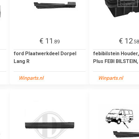
€ 11
€ 12
.89
.5
ford Plaatwerkdeel Dorpel
febibilstein Houder,
Lang R
Plus FEBI BILSTEIN, 
Winparts.nl
Winparts.nl