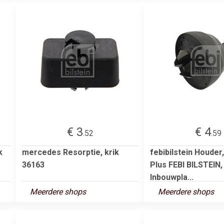
€ 3
€ 4
.52
.59
k
mercedes Resorptie, krik
febibilstein Houder,
36163
Plus FEBI BILSTEIN,
Inbouwpla...
Meerdere shops
Meerdere shops