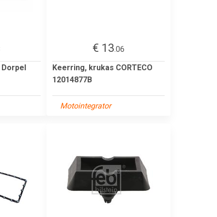
€ 13
8
.06
 Dorpel
Keerring, krukas CORTECO
12014877B
Motointegrator