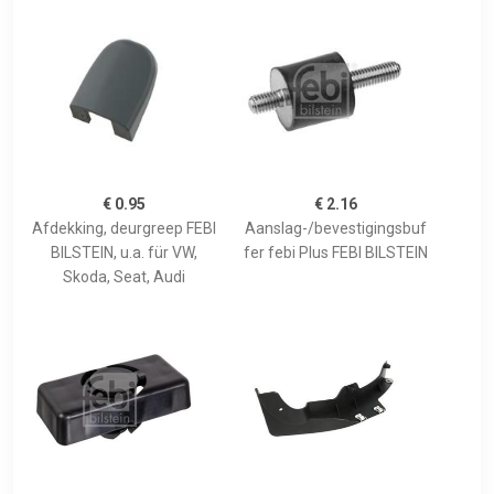
€ 0.95
€ 2.16
Afdekking, deurgreep FEBI
Aanslag-/bevestigingsbuf
BILSTEIN, u.a. für VW,
fer febi Plus FEBI BILSTEIN
Skoda, Seat, Audi