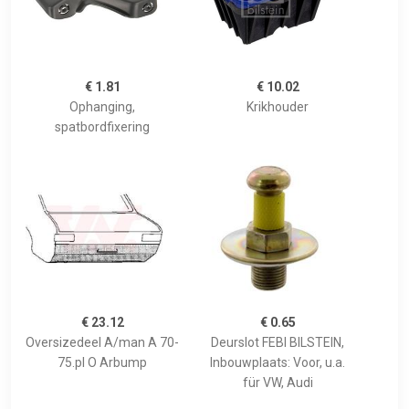
€ 1.81
€ 10.02
Ophanging,
Krikhouder
spatbordfixering
€ 23.12
€ 0.65
Oversizedeel A/man A 70-
Deurslot FEBI BILSTEIN,
75.pl O Arbump
Inbouwplaats: Voor, u.a.
für VW, Audi