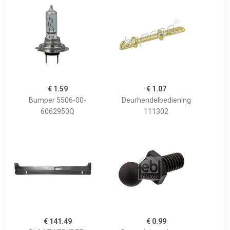
€ 1.59
€ 1.07
Bumper 5506-00-
Deurhendelbediening
6062950Q
111302
€ 141.49
€ 0.99