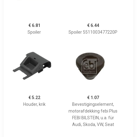
€ 6.81
€ 6.44
Spoiler
Spoiler 5511003477220P
€ 5.22
€ 1.07
Houder, krik
Bevestigingselement,
motorafdekking febi Plus
FEBI BILSTEIN, u.a. für
Audi, Skoda, VW, Seat