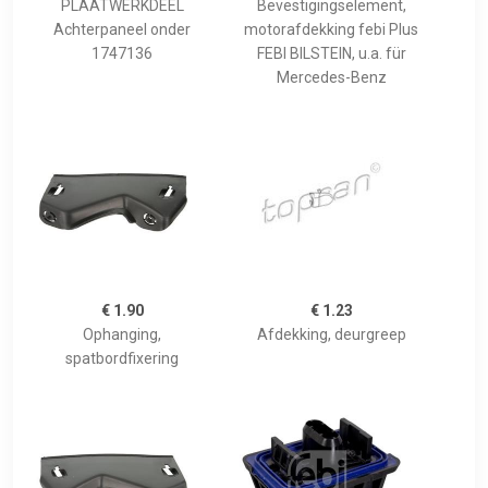
PLAATWERKDEEL
Bevestigingselement,
Achterpaneel onder
motorafdekking febi Plus
1747136
FEBI BILSTEIN, u.a. für
Mercedes-Benz
€ 1.90
€ 1.23
Ophanging,
Afdekking, deurgreep
spatbordfixering