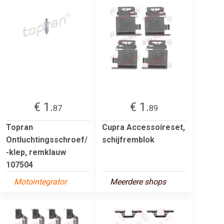
€ 1.
€ 1.
87
89
Topran
Cupra Accessoireset,
Ontluchtingsschroef/
schijfremblok
-klep, remklauw
107504
Motointegrator
Meerdere shops