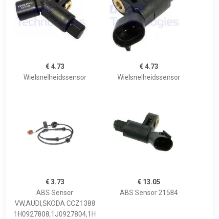
€ 4.73
€ 4.73
Wielsnelheidssensor
Wielsnelheidssensor
€ 3.73
€ 13.05
ABS Sensor
ABS Sensor 21584
VW,AUDI,SKODA CCZ1388
1H0927808,1J0927804,1H