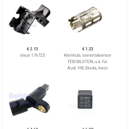
€ 2.13
€ 1.23
steun 176723
Klemhuls, toerentalsensor
FEBI BILSTEIN, u.a. für
Audi, VW, Skoda, Iveco