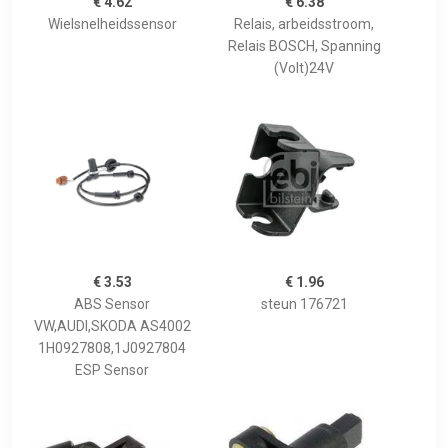
€ 4.62
€ 6.38
Wielsnelheidssensor
Relais, arbeidsstroom,
Relais BOSCH, Spanning
(Volt)24V
€ 3.53
€ 1.96
ABS Sensor
steun 176721
VW,AUDI,SKODA AS4002
1H0927808,1J0927804
ESP Sensor