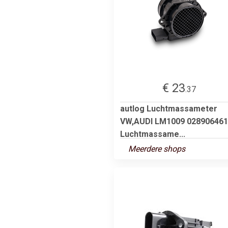
€ 23
.37
autlog Luchtmassameter
VW,AUDI LM1009 028906461
Luchtmassame...
Meerdere shops