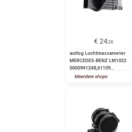
€ 24
.26
autlog Luchtmassameter
MERCEDES-BENZ LM1022
0000941248,61109...
Meerdere shops