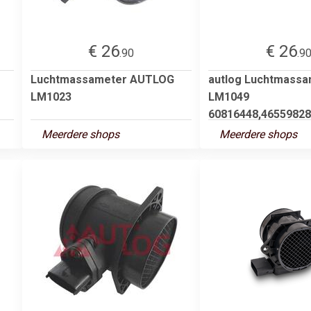
€ 26
€ 26
.90
.9
Luchtmassameter AUTLOG
autlog Luchtmassa
LM1023
LM1049
60816448,46559828,
Meerdere shops
Meerdere shops