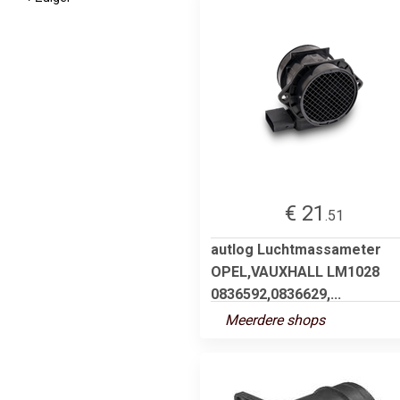
€ 21
.51
autlog Luchtmassameter
OPEL,VAUXHALL LM1028
0836592,0836629,...
Meerdere shops