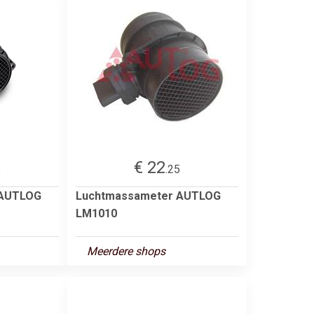
€ 22
5
.25
 AUTLOG
Luchtmassameter AUTLOG
LM1010
Meerdere shops