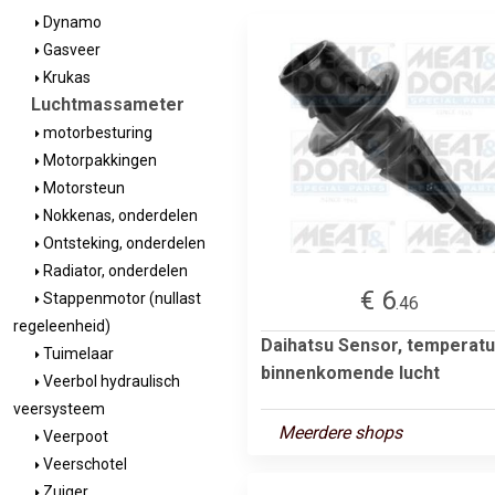
Dynamo
Gasveer
Krukas
Luchtmassameter
motorbesturing
Motorpakkingen
Motorsteun
Nokkenas, onderdelen
Ontsteking, onderdelen
Radiator, onderdelen
€ 6
Stappenmotor (nullast
.46
regeleenheid)
Daihatsu Sensor, temperatu
Tuimelaar
binnenkomende lucht
Veerbol hydraulisch
veersysteem
Meerdere shops
Veerpoot
Veerschotel
Zuiger