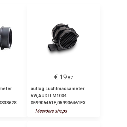
€ 19
6
.87
meter
autlog Luchtmassameter
VW,AUDI LM1004
838628 ...
059906461E,059906461EX...
Meerdere shops