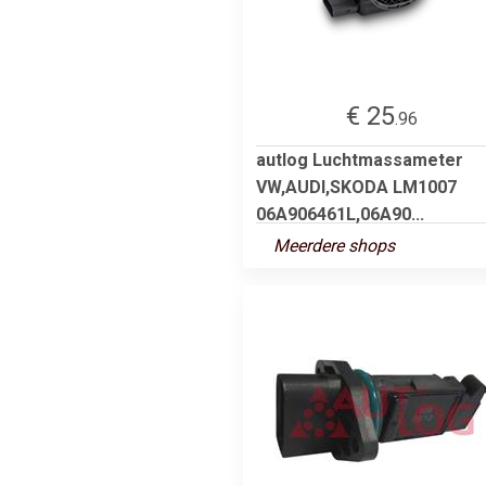
€ 25
.96
autlog Luchtmassameter
VW,AUDI,SKODA LM1007
06A906461L,06A90...
Meerdere shops