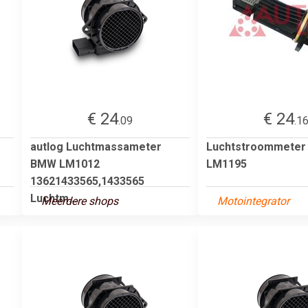
€ 24
€ 24
.09
.1
autlog Luchtmassameter
Luchtstroommete
BMW LM1012
LM1195
13621433565,1433565
Luchtm...
Meerdere shops
Motointegrator