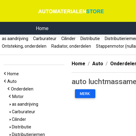
Home
as aandrijving
Carburateur
Cilinder
Distributie
Distributieriem
Ontsteking, onderdelen
Radiator, onderdelen
Stappenmotor (nulla
Home
Auto
Onderdele
Home
auto luchtmassame
Auto
Onderdelen
MERK:
Motor
as aandrijving
Carburateur
Cilinder
Distributie
Distributieriemen