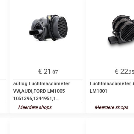
€ 21
€ 22
.87
.2
autlog Luchtmassameter
Luchtmassameter
VW,AUDI,FORD LM1005
LM1001
1051396,1344951,1...
Meerdere shops
Meerdere shops