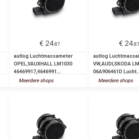
€ 24
€ 24
.87
.8
autlog Luchtmassameter
autlog Luchtmassa
OPEL,VAUXHALL LM1030
VW,AUDI,SKODA LM
46469917,4646991...
06A906461D Lucht..
Meerdere shops
Meerdere shops