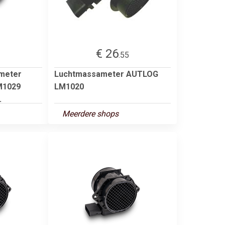
€ 26
2
.55
meter
Luchtmassameter AUTLOG
M1029
LM1020
.
Meerdere shops