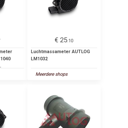
€ 25
7
.10
meter
Luchtmassameter AUTLOG
1040
LM1032
.
Meerdere shops