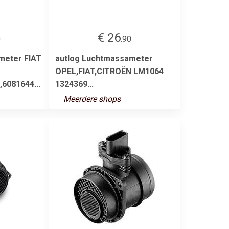
€ 26
0
.90
meter FIAT
autlog Luchtmassameter
OPEL,FIAT,CITROËN LM1064
6081644...
1324369...
Meerdere shops