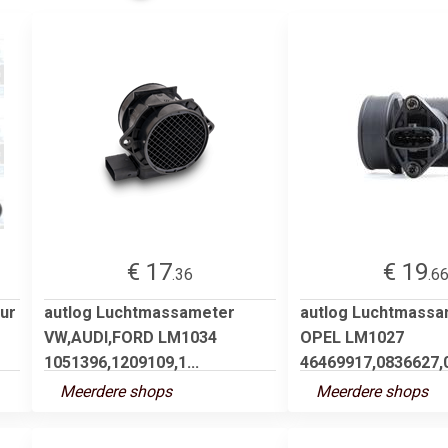
€ 17
€ 19
.36
.6
ur
autlog Luchtmassameter
autlog Luchtmassa
VW,AUDI,FORD LM1034
OPEL LM1027
1051396,1209109,1...
46469917,0836627,0
Meerdere shops
Meerdere shops