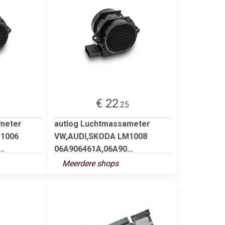
€ 22
5
.25
meter
autlog Luchtmassameter
1006
VW,AUDI,SKODA LM1008
..
06A906461A,06A90...
Meerdere shops