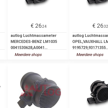
€ 26
€ 26
.24
.3
autlog Luchtmassameter
autlog Luchtmassa
MERCEDES-BENZ LM1035
OPEL,VAUXHALL L
0041530628,A0041...
9195729,93171355..
Meerdere shops
Meerdere shops