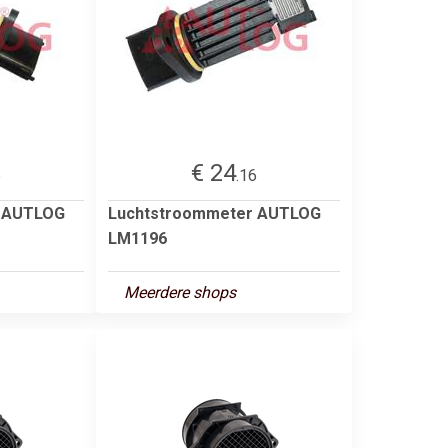
€ 24
6
.16
r AUTLOG
Luchtstroommeter AUTLOG
LM1196
Meerdere shops