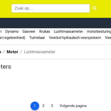
en
Dynamo
Gasveer
Krukas
Luchtmassameter
motorbesturi
st regeleenheid)
Tuimelaar
Veerbol hydraulisch veersysteem
Vee
n
Motor
Luchtmassameter
ters
(current)
1
2
3
Volgende pagina