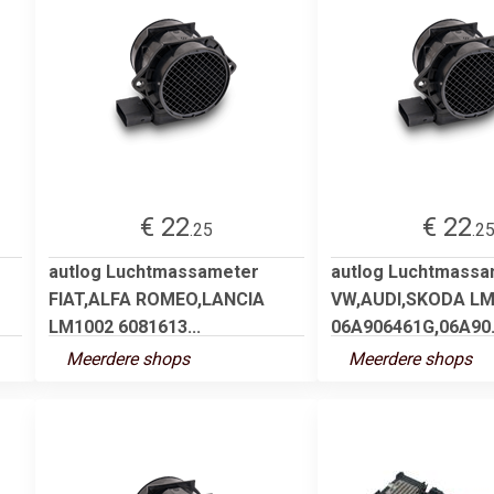
€ 22
€ 22
.25
.2
autlog Luchtmassameter
autlog Luchtmassa
FIAT,ALFA ROMEO,LANCIA
VW,AUDI,SKODA LM
LM1002 6081613...
06A906461G,06A90.
Meerdere shops
Meerdere shops