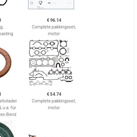
3
€ 96.14
g,
Complete pakkingsset,
kasting
motor
1
€ 54.74
urbolader
Complete pakkingsset,
 u.a. für
motor
es-Benz