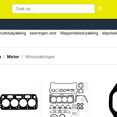
pruitstukpakking
keerringen, sets
Kleppendeksel pakking
klepstee
n
Motor
Motorpakkingen