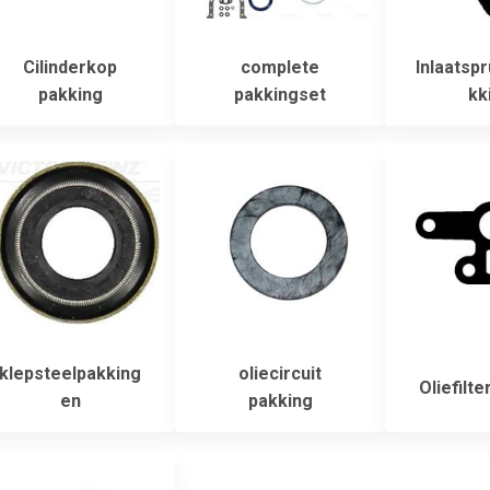
Cilinderkop
complete
Inlaatspr
pakking
pakkingset
kk
klepsteelpakking
oliecircuit
Oliefilte
en
pakking