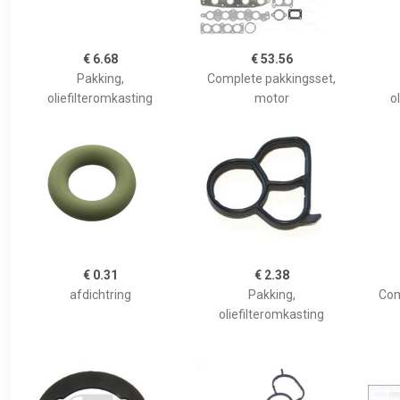
€ 6.68
€ 53.56
Pakking,
Complete pakkingsset,
oliefilteromkasting
motor
o
€ 0.31
€ 2.38
afdichtring
Pakking,
Com
oliefilteromkasting