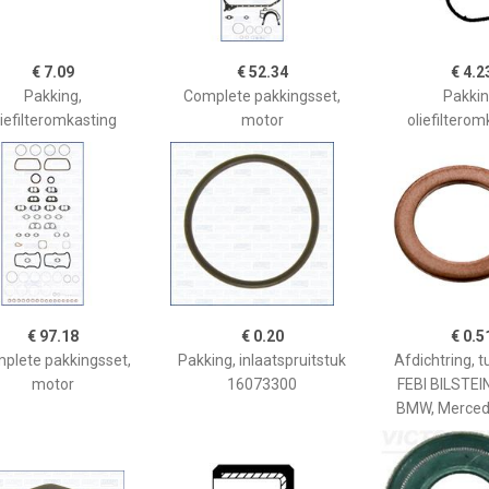
€ 7.09
€ 52.34
€ 4.2
Pakking,
Complete pakkingsset,
Pakkin
liefilteromkasting
motor
oliefilterom
€ 97.18
€ 0.20
€ 0.5
plete pakkingsset,
Pakking, inlaatspruitstuk
Afdichtring, t
motor
16073300
FEBI BILSTEIN,
BMW, Merced