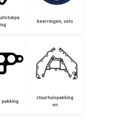
uitstukpa
keerringen, sets
ing
stuurhuispakking
r pakking
en