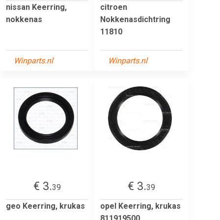
nissan Keerring,
citroen
nokkenas
Nokkenasdichtring
11810
Winparts.nl
Winparts.nl
€ 3.
€ 3.
39
39
geo Keerring, krukas
opel Keerring, krukas
811919500