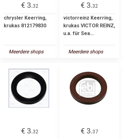
€ 3.
€ 3.
32
32
chrysler Keerring,
victorreinz Keerring,
krukas 812179830
krukas VICTOR REINZ,
u.a. für Sea...
Meerdere shops
Meerdere shops
€ 3.
€ 3.
32
37