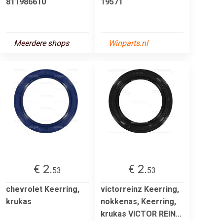
811986610
19571
Meerdere shops
Winparts.nl
€ 2.
€ 2.
53
53
chevrolet Keerring,
victorreinz Keerring,
krukas
nokkenas, Keerring,
krukas VICTOR REIN...