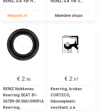
REINZ, u.a. für H...
REINZ, u.a. für S...
Winparts.nl
Meerdere shops
€ 2.
€ 2.
96
97
REINZ Nokkenas
Keerring, krukas
Keerring SEAT 81-
CORTECO,
36789-00 066109091A
Inbouwplaats:
Keerring...
voorkant, u.a.