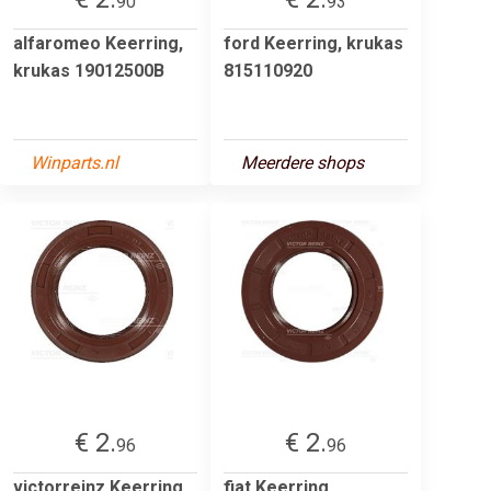
90
93
alfaromeo Keerring,
ford Keerring, krukas
krukas 19012500B
815110920
Winparts.nl
Meerdere shops
€ 2.
€ 2.
96
96
victorreinz Keerring,
fiat Keerring,