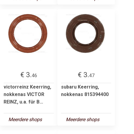
€ 3.
€ 3.
46
47
victorreinz Keerring,
subaru Keerring,
nokkenas VICTOR
nokkenas 815394400
REINZ, u.a. für B...
Meerdere shops
Meerdere shops