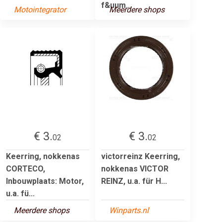
f&uum...
Motointegrator
Meerdere shops
€ 3.
€ 3.
02
02
Keerring, nokkenas
victorreinz Keerring,
CORTECO,
nokkenas VICTOR
Inbouwplaats: Motor,
REINZ, u.a. für H...
u.a. fü...
Meerdere shops
Winparts.nl