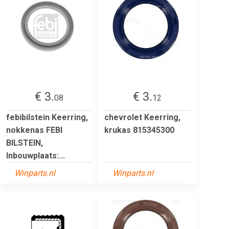
€ 3.
€ 3.
08
12
febibilstein Keerring,
chevrolet Keerring,
nokkenas FEBI
krukas 815345300
BILSTEIN,
Inbouwplaats:...
Winparts.nl
Winparts.nl