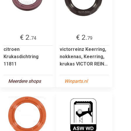
€ 2.
€ 2.
74
79
citroen
victorreinz Keerring,
Krukasdichtring
nokkenas, Keerring,
11811
krukas VICTOR REIN...
Meerdere shops
Winparts.nl