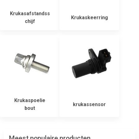
Krukasafstandss
Krukaskeerring
chijf
Krukaspoelie
krukassensor
bout
Meest populaire producten