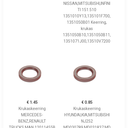
NISSAN,MITSUBISHI,INFINI
TI 151.510
1351010Y13,135101F700,
1351050B01 Keerring,
krukas
1351050B10,1351050B11,
1351071J00,13510V7200
€ 1.45
€ 0.85
Krukaskeerring
Krukaskeerring
MERCEDES-
HYUNDAI,KIA,MITSUBISHI
BENZ,RENAULT
NJ252
TRUCKS,MAN 12011455B
MD030789,MD031837,MD