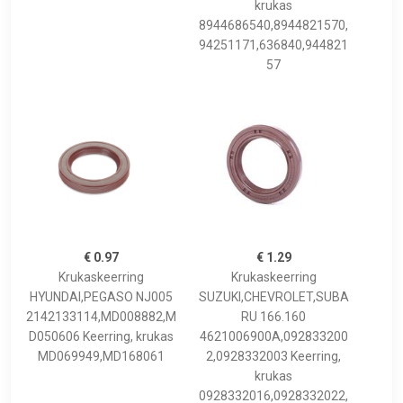
krukas
8944686540,8944821570,
94251171,636840,944821
57
€ 0.97
€ 1.29
Krukaskeerring
Krukaskeerring
HYUNDAI,PEGASO NJ005
SUZUKI,CHEVROLET,SUBA
2142133114,MD008882,M
RU 166.160
D050606 Keerring, krukas
4621006900A,092833200
MD069949,MD168061
2,0928332003 Keerring,
krukas
0928332016,0928332022,