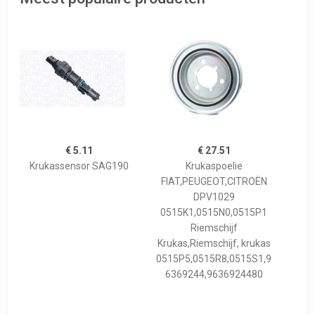
€ 5.11
€ 27.51
Krukassensor SAG190
Krukaspoelie
FIAT,PEUGEOT,CITROËN
DPV1029
0515K1,0515N0,0515P1
Riemschijf
Krukas,Riemschijf, krukas
0515P5,0515R8,0515S1,9
6369244,9636924480