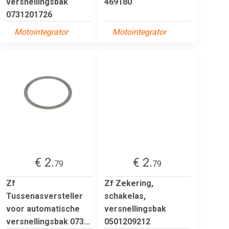
versnellingsbak
469180
0731201726
Motointegrator
Motointegrator
€ 2.
€ 2.
79
79
Zf
Zf Zekering,
Tussenasversteller
schakelas,
voor automatische
versnellingsbak
versnellingsbak 073...
0501209212