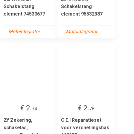
Schakelstang
Schakelstang
element 74530677
element 95532387
Motointegrator
Motointegrator
€ 2.
€ 2.
74
78
Zf Zekering,
C.E.I Reparatieset
schakelas,
voor versnellingsbak