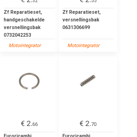
32
55
Zf Reparatieset,
Zf Reparatieset,
handgeschakelde
versnellingsbak
versnellingsbak
0631306699
0732042253
Motointegrator
Motointegrator
€ 2.
€ 2.
66
70
Euroricambi
Euroricambi