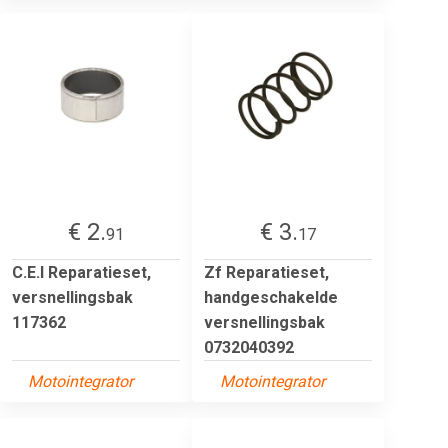
€ 2.
€ 3.
91
17
C.E.I Reparatieset,
Zf Reparatieset,
versnellingsbak
handgeschakelde
117362
versnellingsbak
0732040392
Motointegrator
Motointegrator