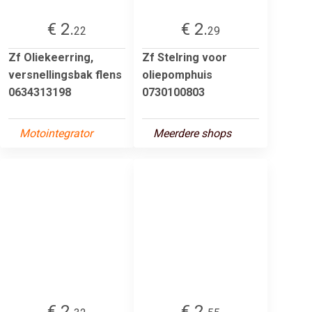
€ 2.
€ 2.
22
29
Zf Oliekeerring,
Zf Stelring voor
versnellingsbak flens
oliepomphuis
0634313198
0730100803
Motointegrator
Meerdere shops
€ 2.
€ 2.