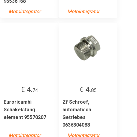
95536168
Motointegrator
Motointegrator
€ 4.
€ 4.
74
85
Euroricambi
Zf Schroef,
Schakelstang
automatisch
element 95570207
Getriebes
0636304088
Motointegrator
Motointegrator