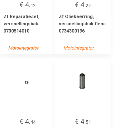
€ 4.
€ 4.
12
22
Zf Reparatieset,
Zf Oliekeerring,
versnellingsbak
versnellingsbak flens
0730514010
0734300196
Motointegrator
Motointegrator
€ 4.
€ 4.
44
51