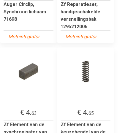
Auger Circlip,
Zf Reparatieset,
Synchroon lichaam
handgeschakelde
71698
versnellingsbak
1295212006
Motointegrator
Motointegrator
€ 4.
€ 4.
63
65
Zf Element van de
Zf Element van de
synchronisator van
keuzehendel van de