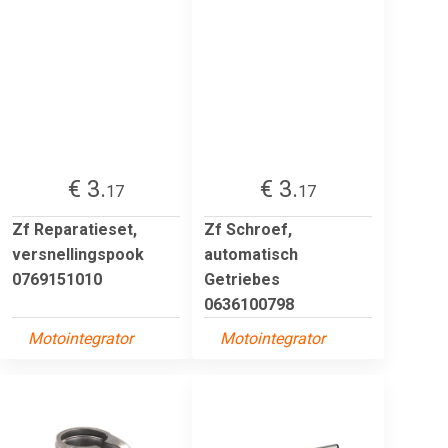
€ 3.
€ 3.
17
17
Zf Reparatieset,
Zf Schroef,
versnellingspook
automatisch
0769151010
Getriebes
0636100798
Motointegrator
Motointegrator