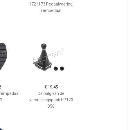
1721173 Pedaalvoering,
rempedaal
2
€ 19.45
 rempedaal
De balg van de
2
versnellingspook HP120
058