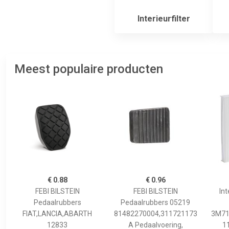
Interieurfilter
Meest populaire producten
€ 0.88
€ 0.96
FEBI BILSTEIN
FEBI BILSTEIN
Int
Pedaalrubbers
Pedaalrubbers 05219
FIAT,LANCIA,ABARTH
81482270004,311721173
3M71
12833
A Pedaalvoering,
1