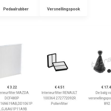
Pedaalrubber
Versnellingspook
€ 3.22
€ 4.51
€ 17.
erieurfilter MAZDA
Interieurfilter RENAULT
De balg v
DCF480P
100364 272772092R
versnellingsp
16N619AB,DD1061P
Pollenfilter
892
1,GJ6A61P11A9B