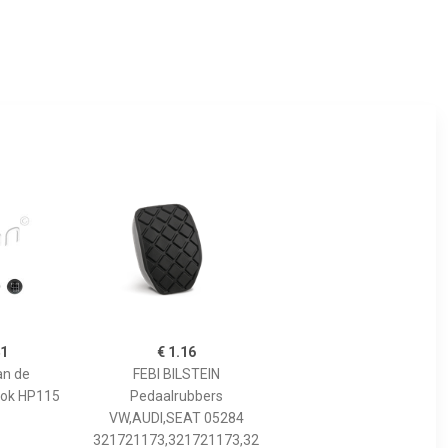
41
€ 1.16
an de
FEBI BILSTEIN
ook HP115
Pedaalrubbers
VW,AUDI,SEAT 05284
321721173,321721173,32