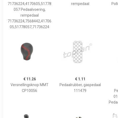
71736224,4170605,51778
rempedaal
Pol
057 Pedaalvoering,
rempedaal
71736224,7568442,41706
05,51778057,71736224
€ 11.26
€ 1.11
Versnellingsknop MMT
Pedaalrubber, gaspedaal
CP10056
111479
Pe
01
Pedaa