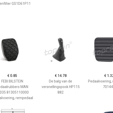
lenfilter GS1D61P11
€ 0.85
€ 14.78
€ 1.3
FEBI BILSTEIN
De balg van de
Pedaalvoering,
daalrubbers MAN
versnellingspook HP115
70144
035 81305110000
882
lvoering, rempedaal