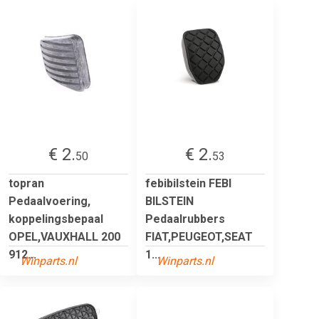
€ 2.
€ 2.
50
53
topran
febibilstein FEBI
Pedaalvoering,
BILSTEIN
koppelingsbepaal
Pedaalrubbers
OPEL,VAUXHALL 200
FIAT,PEUGEOT,SEAT
912...
1...
Winparts.nl
Winparts.nl