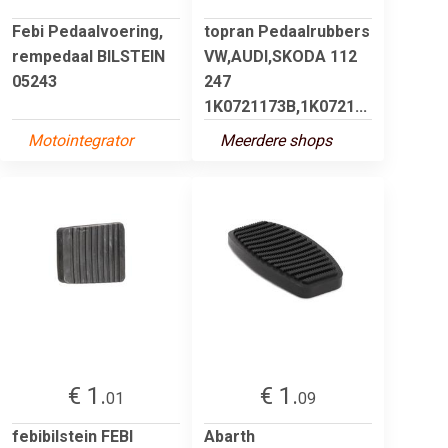
Febi Pedaalvoering,
topran Pedaalrubbers
rempedaal BILSTEIN
VW,AUDI,SKODA 112
05243
247
1K0721173B,1K0721...
Motointegrator
Meerdere shops
€ 1.
€ 1.
01
09
febibilstein FEBI
Abarth