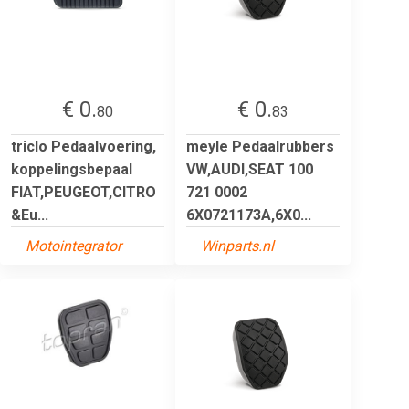
€ 0.
€ 0.
80
83
triclo Pedaalvoering,
meyle Pedaalrubbers
koppelingsbepaal
VW,AUDI,SEAT 100
FIAT,PEUGEOT,CITRO
721 0002
&Eu...
6X0721173A,6X0...
Motointegrator
Winparts.nl