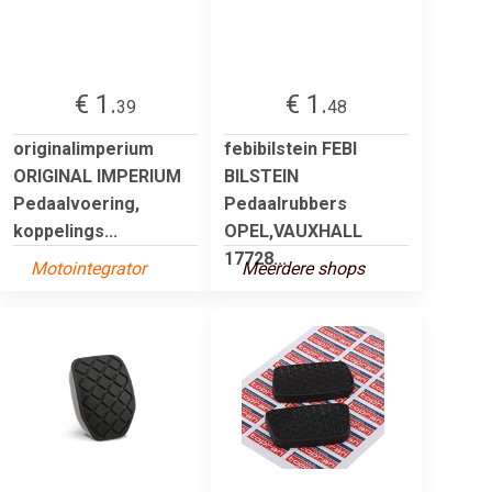
€ 1.
€ 1.
39
48
originalimperium
febibilstein FEBI
ORIGINAL IMPERIUM
BILSTEIN
Pedaalvoering,
Pedaalrubbers
koppelings...
OPEL,VAUXHALL
17728...
Motointegrator
Meerdere shops