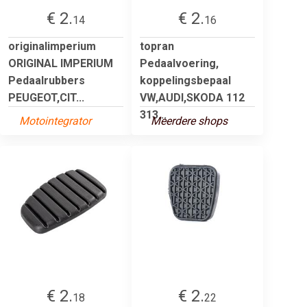
€ 2.
€ 2.
14
16
originalimperium
topran
ORIGINAL IMPERIUM
Pedaalvoering,
Pedaalrubbers
koppelingsbepaal
PEUGEOT,CIT...
VW,AUDI,SKODA 112
313...
Motointegrator
Meerdere shops
€ 2.
€ 2.
18
22