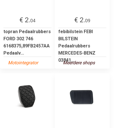
€ 2.
€ 2.
04
09
topran Pedaalrubbers
febibilstein FEBI
FORD 302 746
BILSTEIN
6168375,89FB2457AA
Pedaalrubbers
Pedaalv...
MERCEDES-BENZ
03841...
Motointegrator
Meerdere shops