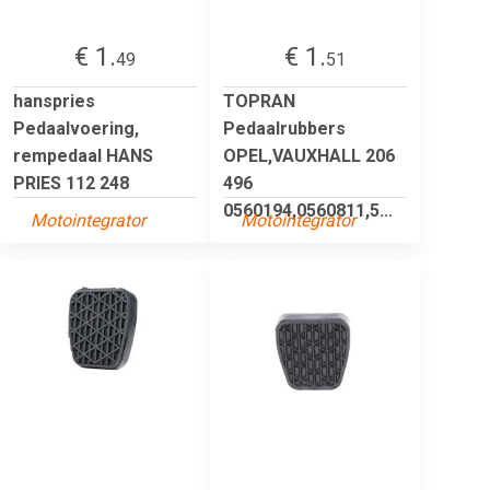
€ 1.
€ 1.
49
51
hanspries
TOPRAN
Pedaalvoering,
Pedaalrubbers
rempedaal HANS
OPEL,VAUXHALL 206
PRIES 112 248
496
0560194,0560811,5...
Motointegrator
Motointegrator