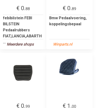
€ 0.
€ 0.
88
89
febibilstein FEBI
Bmw Pedaalvoering,
BILSTEIN
koppelingsbepaal
Pedaalrubbers
FIAT,LANCIA,ABARTH
...
Meerdere shops
Winparts.nl
€ 0.
€ 1.
99
00