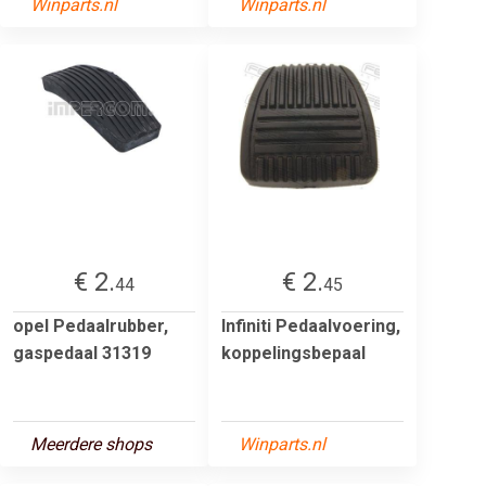
Winparts.nl
Winparts.nl
€ 2.
€ 2.
44
45
opel Pedaalrubber,
Infiniti Pedaalvoering,
gaspedaal 31319
koppelingsbepaal
Meerdere shops
Winparts.nl