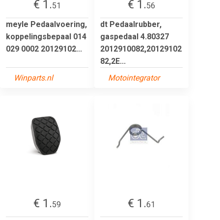
€ 1.
€ 1.
51
56
meyle Pedaalvoering,
dt Pedaalrubber,
koppelingsbepaal 014
gaspedaal 4.80327
029 0002 20129102...
2012910082,20129102
82,2E...
Winparts.nl
Motointegrator
€ 1.
€ 1.
59
61