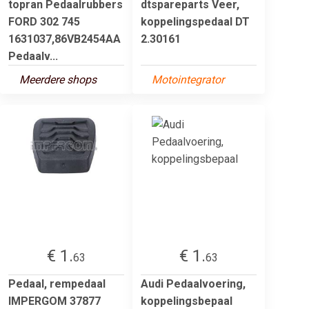
topran Pedaalrubbers
dtspareparts Veer,
FORD 302 745
koppelingspedaal DT
1631037,86VB2454AA
2.30161
Pedaalv...
Meerdere shops
Motointegrator
€ 1.
€ 1.
63
63
Pedaal, rempedaal
Audi Pedaalvoering,
IMPERGOM 37877
koppelingsbepaal