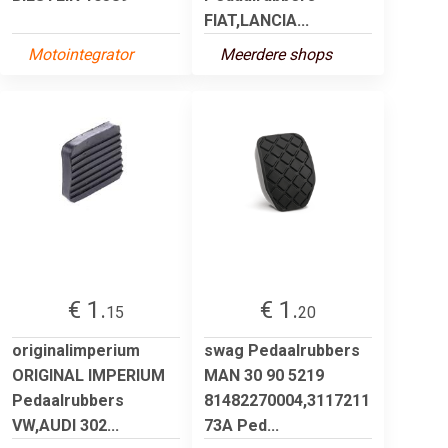
FIAT,LANCIA...
Motointegrator
Meerdere shops
€ 1.
€ 1.
15
20
originalimperium
swag Pedaalrubbers
ORIGINAL IMPERIUM
MAN 30 90 5219
Pedaalrubbers
81482270004,3117211
VW,AUDI 302...
73A Ped...