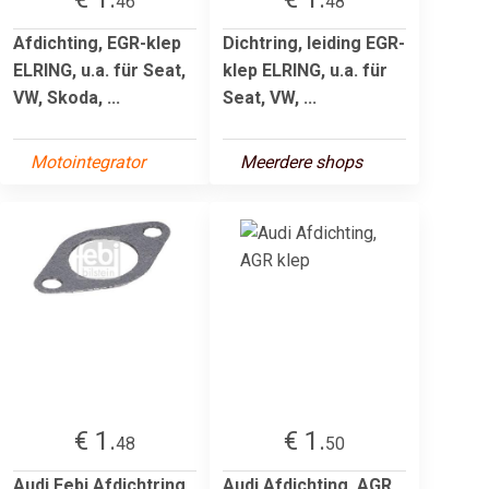
46
48
Afdichting, EGR-klep
Dichtring, leiding EGR-
ELRING, u.a. für Seat,
klep ELRING, u.a. für
VW, Skoda, ...
Seat, VW, ...
Motointegrator
Meerdere shops
€ 1.
€ 1.
48
50
Audi Febi Afdichtring
Audi Afdichting, AGR