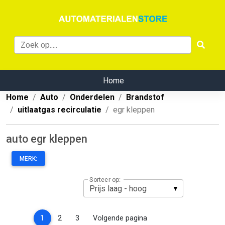
Home
Home
Auto
Onderdelen
Brandstof
uitlaatgas recirculatie
egr kleppen
auto egr kleppen
MERK:
Sorteer op:
(current)
1
2
3
Volgende pagina