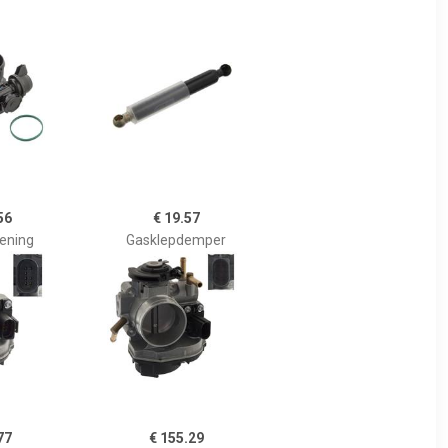
56
€ 19.57
ening
Gasklepdemper
77
€ 155.29