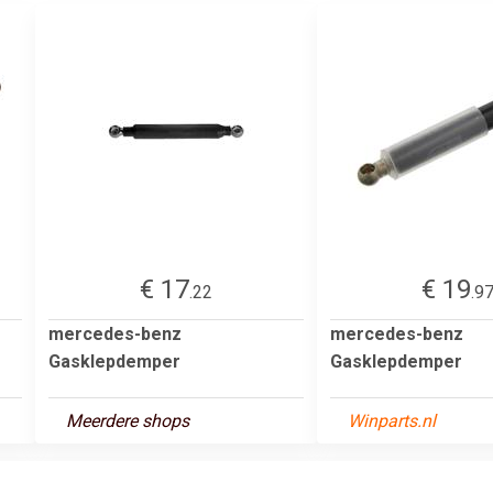
€ 17
€ 19
.22
.9
mercedes-benz
mercedes-benz
Gasklepdemper
Gasklepdemper
Meerdere shops
Winparts.nl