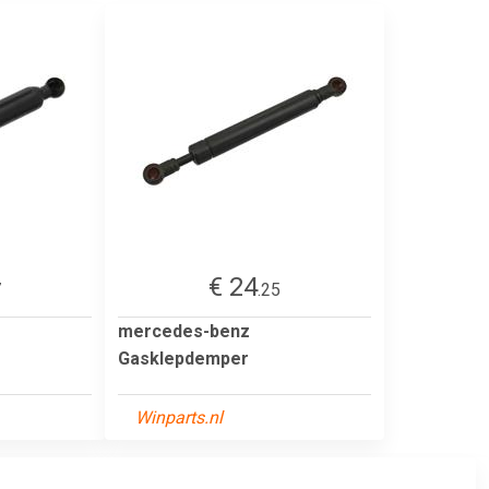
€ 24
7
.25
mercedes-benz
Gasklepdemper
Winparts.nl