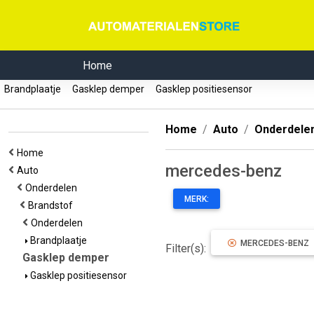
Home
Brandplaatje
Gasklep demper
Gasklep positiesensor
Home
Auto
Onderdele
Home
mercedes-benz
Auto
Onderdelen
MERK:
Brandstof
Onderdelen
Brandplaatje
MERCEDES-BENZ
Filter(s):
Gasklep demper
Gasklep positiesensor