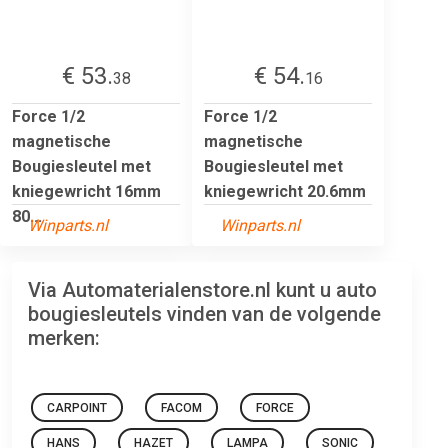
€ 53.
€ 54.
38
16
Force 1/2
Force 1/2
magnetische
magnetische
Bougiesleutel met
Bougiesleutel met
kniegewricht 16mm
kniegewricht 20.6mm
80...
Winparts.nl
Winparts.nl
Via Automaterialenstore.nl kunt u auto
bougiesleutels vinden van de volgende
merken:
CARPOINT
FACOM
FORCE
HANS
HAZET
LAMPA
SONIC