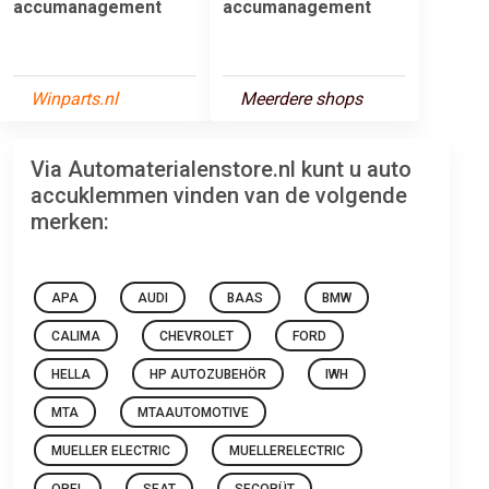
accumanagement
accumanagement
Winparts.nl
Meerdere shops
Via Automaterialenstore.nl kunt u auto
accuklemmen vinden van de volgende
merken:
APA
AUDI
BAAS
BMW
CALIMA
CHEVROLET
FORD
HELLA
HP AUTOZUBEHÖR
IWH
MTA
MTAAUTOMOTIVE
MUELLER ELECTRIC
MUELLERELECTRIC
OPEL
SEAT
SECORÜT