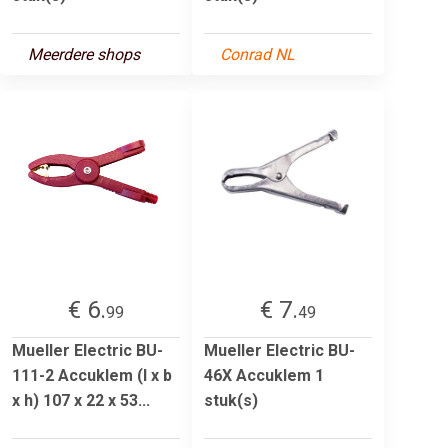
Meerdere shops
Conrad NL
€ 6.
€ 7.
99
49
Mueller Electric BU-
Mueller Electric BU-
111-2 Accuklem (l x b
46X Accuklem 1
x h) 107 x 22 x 53...
stuk(s)