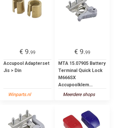
€ 9.
€ 9.
99
99
Accupool Adapterset
MTA 15.07905 Battery
Jis > Din
Terminal Quick Lock
M666SX
Accupoolklem...
Winparts.nl
Meerdere shops