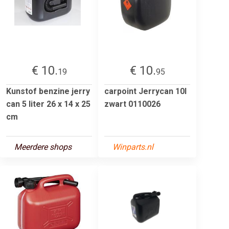
€ 10.
€ 10.
19
95
Kunstof benzine jerry
carpoint Jerrycan 10l
can 5 liter 26 x 14 x 25
zwart 0110026
cm
Meerdere shops
Winparts.nl