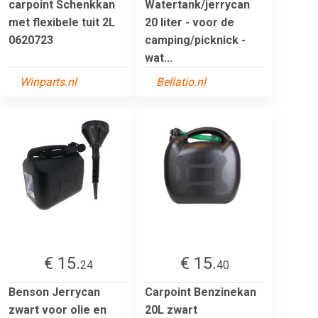
carpoint Schenkkan
Watertank/jerrycan
met flexibele tuit 2L
20 liter - voor de
0620723
camping/picknick -
wat...
Winparts.nl
Bellatio.nl
€ 15.
€ 15.
24
40
Benson Jerrycan
Carpoint Benzinekan
zwart voor olie en
20L zwart