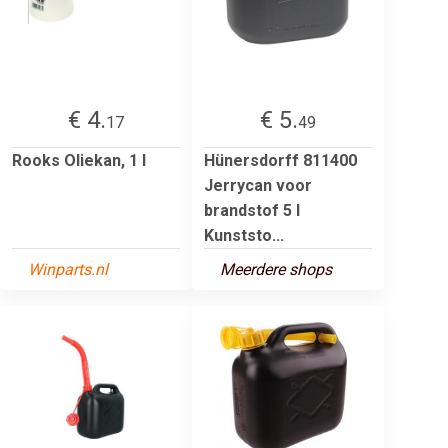
€ 4.
€ 5.
17
49
Rooks Oliekan, 1 l
Hünersdorff 811400
Jerrycan voor
brandstof 5 l
Kunststo...
Winparts.nl
Meerdere shops