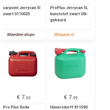
carpoint Jerrycan 5l
ProPlus Jerrycan 5L
zwart 0110025
kunststof zwart UN-
gekeurd
Meerdere shops
Winparts.nl
€ 7.
€ 7.
50
99
Pro Plus Rode
Hünersdorff 811590