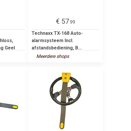
€ 57
9
.99
Technaxx TX-168 Auto-
hloss,
alarmsysteem Incl.
ng Geel
afstandsbediening, B...
Meerdere shops