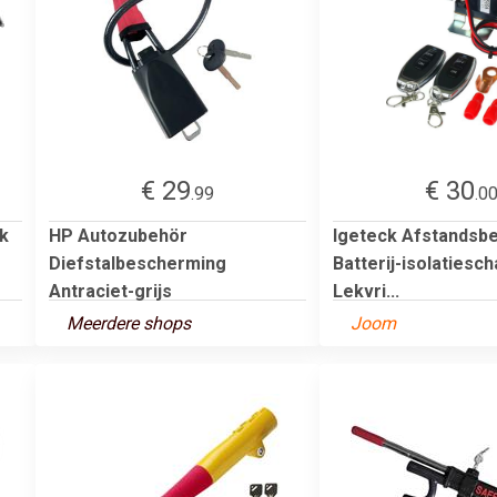
€ 29
€ 30
.99
.0
k
HP Autozubehör
Igeteck Afstandsbe
Diefstalbescherming
Batterij-isolatiesc
Antraciet-grijs
Lekvri...
Meerdere shops
Joom