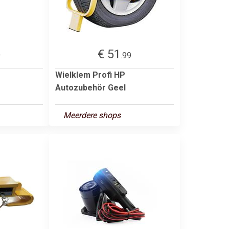
€ 51
9
.99
Wielklem Profi HP
Autozubehör Geel
Meerdere shops