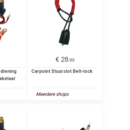
€ 28
0
.99
diening
Carpoint Stuurslot Belt-lock
hakelaar
Meerdere shops