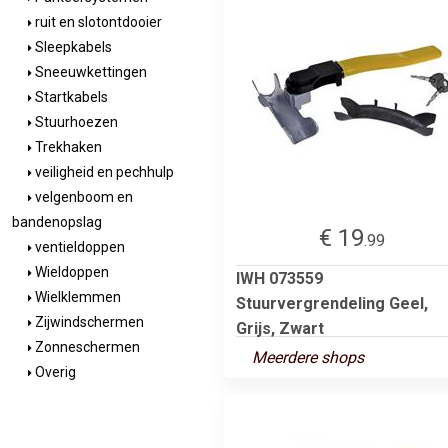
ruit en slotontdooier
Sleepkabels
Sneeuwkettingen
Startkabels
Stuurhoezen
Trekhaken
veiligheid en pechhulp
velgenboom en
bandenopslag
€ 19
.99
ventieldoppen
Wieldoppen
IWH 073559
Wielklemmen
Stuurvergrendeling Geel,
Zijwindschermen
Grijs, Zwart
Zonneschermen
Meerdere shops
Overig