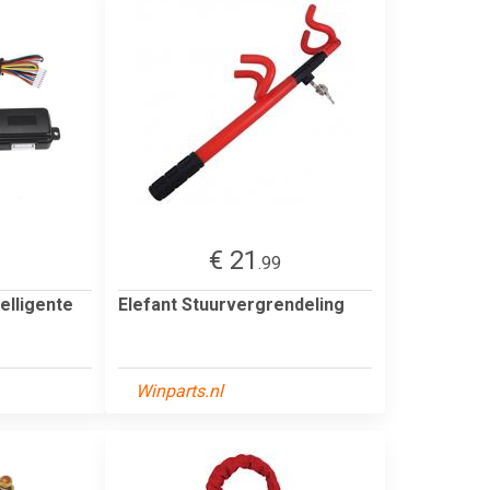
€ 21
2
.99
elligente
Elefant Stuurvergrendeling
Winparts.nl