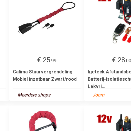
€ 25
€ 28
.99
.0
Calima Stuurvergrendeling
Igeteck Afstandsbe
Mobiel inzetbaar Zwart/rood
Batterij-isolatiesc
Lekvri...
Meerdere shops
Joom