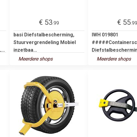
€ 53
€ 55
.99
.9
basi Diefstalbescherming,
IWH 019801
Stuurvergrendeling Mobiel
#####Containersc
...
inzetbaa...
Diefstalbeschermi
Meerdere shops
Meerdere shops