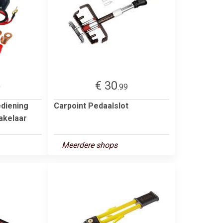
€ 30
0
.99
diening
Carpoint Pedaalslot
hakelaar
Meerdere shops