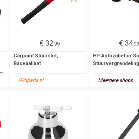
€ 32
€ 34
.99
.9
Carpoint Stuurslot,
HP Autozubehör Sa
Baseballbat
Stuurvergrendelin
..
Winparts.nl
Meerdere shops