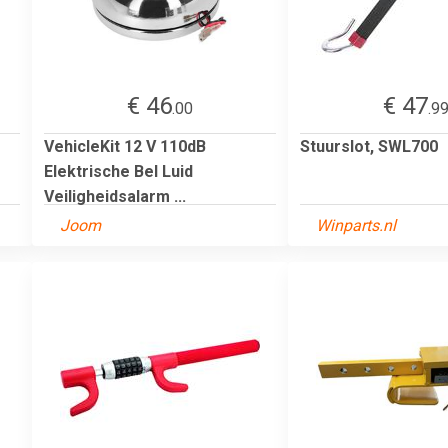
€ 46
€ 47
.00
.9
VehicleKit 12 V 110dB
Stuurslot, SWL700
Elektrische Bel Luid
Veiligheidsalarm ...
Joom
Winparts.nl