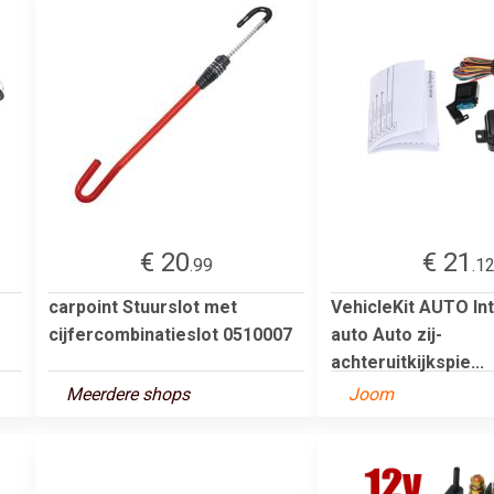
€ 20
€ 21
.99
.1
carpoint Stuurslot met
VehicleKit AUTO Int
cijfercombinatieslot 0510007
auto Auto zij-
achteruitkijkspie...
Meerdere shops
Joom