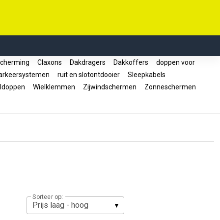
cherming
Claxons
Dakdragers
Dakkoffers
doppen voor
rkeersystemen
ruit en slotontdooier
Sleepkabels
ldoppen
Wielklemmen
Zijwindschermen
Zonneschermen
Sorteer op: