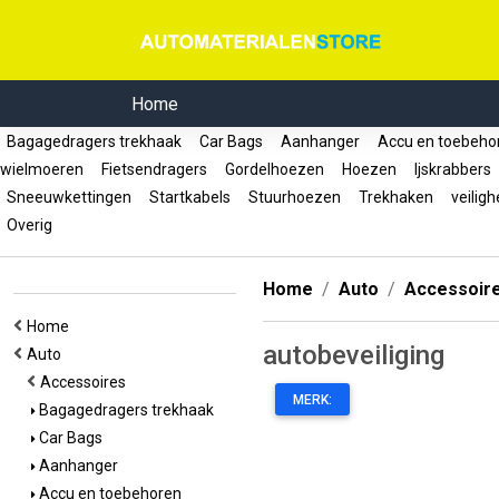
Home
Bagagedragers trekhaak
Car Bags
Aanhanger
Accu en toebeh
wielmoeren
Fietsendragers
Gordelhoezen
Hoezen
Ijskrabbers
Sneeuwkettingen
Startkabels
Stuurhoezen
Trekhaken
veiligh
Overig
Home
Auto
Accessoir
Home
autobeveiliging
Auto
Accessoires
MERK:
Bagagedragers trekhaak
Car Bags
Aanhanger
Accu en toebehoren