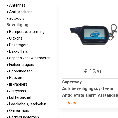
Antennes
Anti ijsdekens
autokluis
Beveiliging
Bumperbescherming
Claxons
Dakdragers
Dakkoffers
doppen voor wielmoeren
Fietsendragers
€ 13
Gordelhoezen
.81
Hoezen
Superway
Ijskrabbers
Autobeveiligingssysteem
Jerrycans
Antidiefstalalarm Afstandsb.
kofferbaknet
Joom
Laadkabels, laadpalen
Omvormers
Parkeersystemen