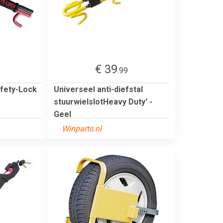
€ 39
9
.99
fety-Lock
Universeel anti-diefstal
g
stuurwielslotHeavy Duty' -
Geel
Winparts.nl