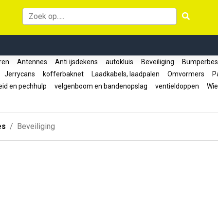
oren
Antennes
Anti ijsdekens
autokluis
Beveiliging
Bumperbes
Jerrycans
kofferbaknet
Laadkabels, laadpalen
Omvormers
Pa
eid en pechhulp
velgenboom en bandenopslag
ventieldoppen
Wie
es
Beveiliging