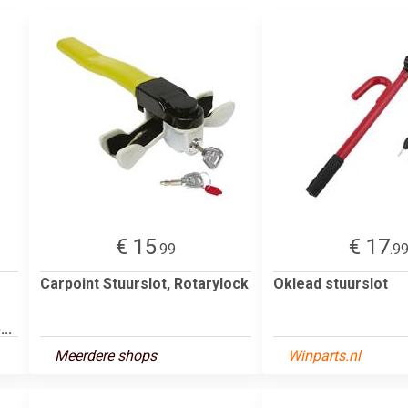
€ 15
€ 17
.99
.9
Carpoint Stuurslot, Rotarylock
Oklead stuurslot
..
Meerdere shops
Winparts.nl