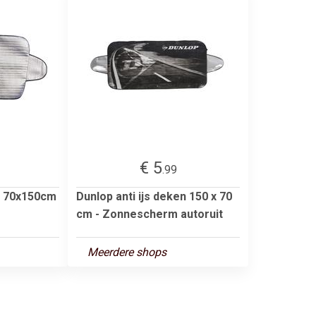
€ 5
.99
ek 70x150cm
Dunlop anti ijs deken 150 x 70
cm - Zonnescherm autoruit
Meerdere shops