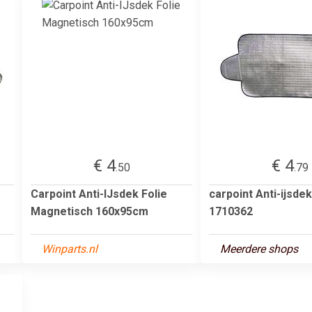
€ 4
€ 4
.50
.79
Carpoint Anti-IJsdek Folie
carpoint Anti-ijsd
Magnetisch 160x95cm
1710362
Winparts.nl
Meerdere shops