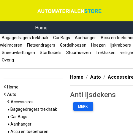
Home
Bagagedragers trekhaak
Car Bags
Aanhanger
Accu en toebeh
wielmoeren
Fietsendragers
Gordelhoezen
Hoezen
Ijskrabbers
Sneeuwkettingen
Startkabels
Stuurhoezen
Trekhaken
veiligh
Overig
Home
Auto
Accessoir
Home
Anti ijsdekens
Auto
Accessoires
MERK:
Bagagedragers trekhaak
Car Bags
Aanhanger
Accu en toebehoren