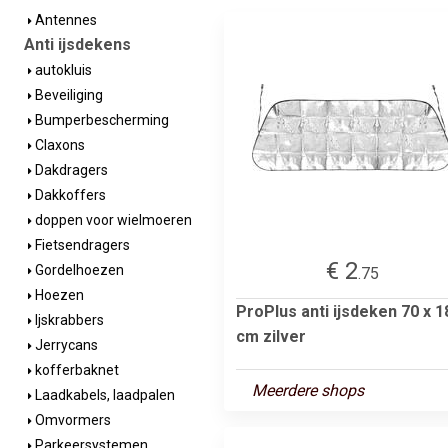
Antennes
Anti ijsdekens
autokluis
Beveiliging
Bumperbescherming
Claxons
Dakdragers
Dakkoffers
doppen voor wielmoeren
Fietsendragers
€ 2
Gordelhoezen
.75
Hoezen
ProPlus anti ijsdeken 70 x 1
Ijskrabbers
cm zilver
Jerrycans
kofferbaknet
Meerdere shops
Laadkabels, laadpalen
Omvormers
Parkeersystemen