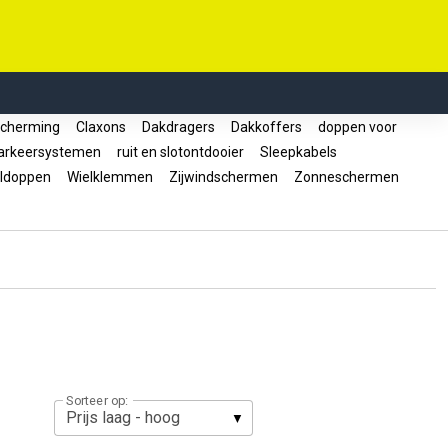
cherming
Claxons
Dakdragers
Dakkoffers
doppen voor
rkeersystemen
ruit en slotontdooier
Sleepkabels
ldoppen
Wielklemmen
Zijwindschermen
Zonneschermen
Sorteer op: