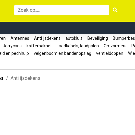
oren
Antennes
Anti ijsdekens
autokluis
Beveiliging
Bumperbes
Jerrycans
kofferbaknet
Laadkabels, laadpalen
Omvormers
Pa
eid en pechhulp
velgenboom en bandenopslag
ventieldoppen
Wie
es
Anti ijsdekens