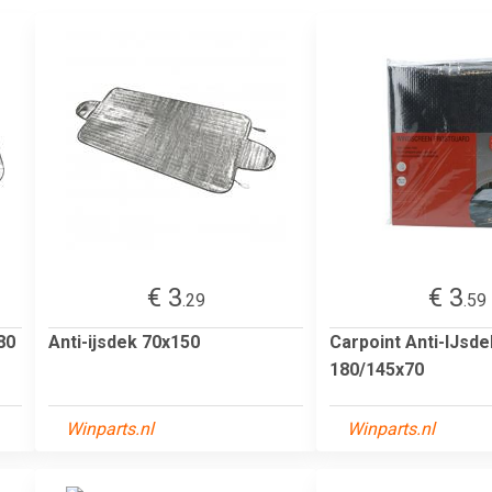
€ 3
€ 3
.29
.59
80
Anti-ijsdek 70x150
Carpoint Anti-IJsde
180/145x70
Winparts.nl
Winparts.nl