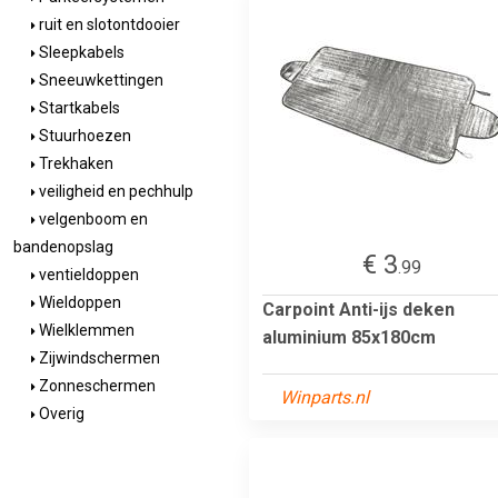
ruit en slotontdooier
Sleepkabels
Sneeuwkettingen
Startkabels
Stuurhoezen
Trekhaken
veiligheid en pechhulp
velgenboom en
bandenopslag
€ 3
.99
ventieldoppen
Wieldoppen
Carpoint Anti-ijs deken
Wielklemmen
aluminium 85x180cm
Zijwindschermen
Zonneschermen
Winparts.nl
Overig