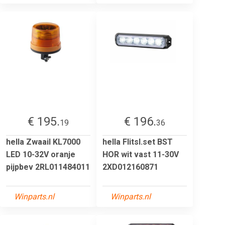
€ 195.
€ 196.
19
36
hella Zwaail KL7000
hella Flitsl.set BST
LED 10-32V oranje
HOR wit vast 11-30V
pijpbev 2RL011484011
2XD012160871
Winparts.nl
Winparts.nl