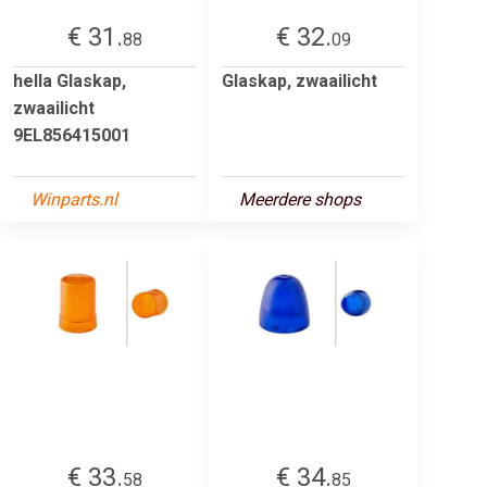
€ 31.
€ 32.
88
09
hella Glaskap,
Glaskap, zwaailicht
zwaailicht
9EL856415001
Winparts.nl
Meerdere shops
€ 33.
€ 34.
58
85