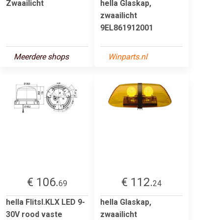
Zwaailicht
hella Glaskap,
zwaailicht
9EL861912001
Meerdere shops
Winparts.nl
€ 106.
€ 112.
69
24
hella Flitsl.KLX LED 9-
hella Glaskap,
30V rood vaste
zwaailicht