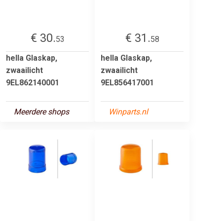
€ 30.
€ 31.
53
58
hella Glaskap,
hella Glaskap,
zwaailicht
zwaailicht
9EL862140001
9EL856417001
Meerdere shops
Winparts.nl