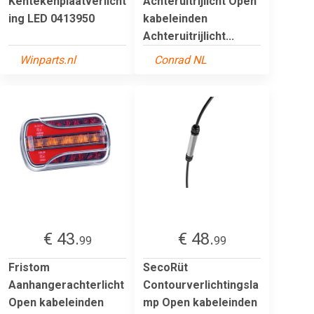
Kentekenplaatverlicht
Achteruitrijlicht Open
ing LED 0413950
kabeleinden
Achteruitrijlicht...
Winparts.nl
Conrad NL
€ 43.
€ 48.
99
99
Fristom
SecoRüt
Aanhangerachterlicht
Contourverlichtingsla
Open kabeleinden
mp Open kabeleinden