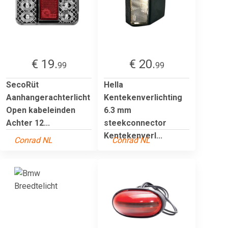
€ 19.
€ 20.
99
99
SecoRüt
Hella
Aanhangerachterlicht
Kentekenverlichting
Open kabeleinden
6.3 mm
Achter 12...
steekconnector
Kentekenverl...
Conrad NL
Conrad NL