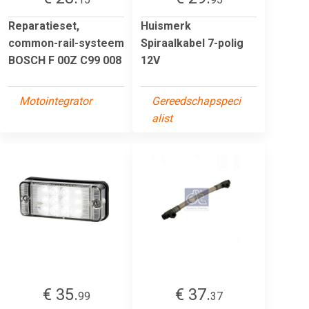
Reparatieset,
Huismerk
common-rail-systeem
Spiraalkabel 7-polig
BOSCH F 00Z C99 008
12V
Motointegrator
Gereedschapspeci
alist
€ 35.
€ 37.
99
37