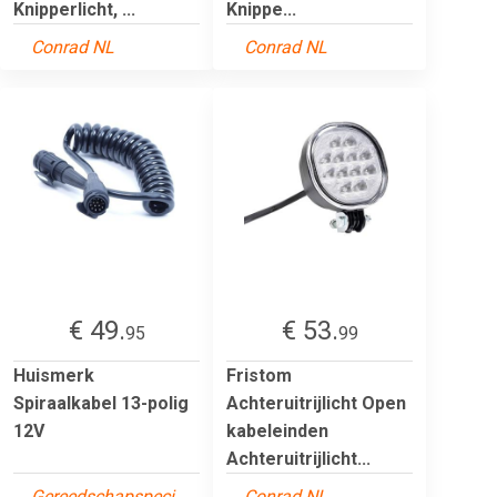
Knipperlicht, ...
Knippe...
Conrad NL
Conrad NL
€ 49.
€ 53.
95
99
Huismerk
Fristom
Spiraalkabel 13-polig
Achteruitrijlicht Open
12V
kabeleinden
Achteruitrijlicht...
Gereedschapspeci
Conrad NL