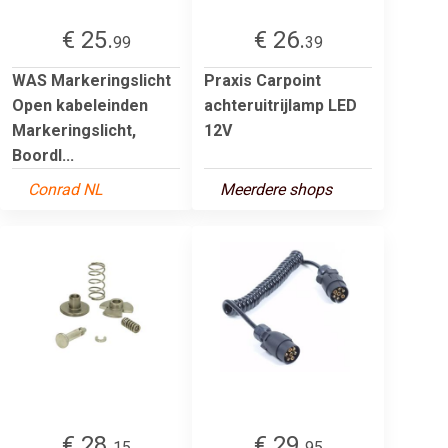
€ 25.
€ 26.
99
39
WAS Markeringslicht
Praxis Carpoint
Open kabeleinden
achteruitrijlamp LED
Markeringslicht,
12V
Boordl...
Conrad NL
Meerdere shops
€ 28.
€ 29.
15
95