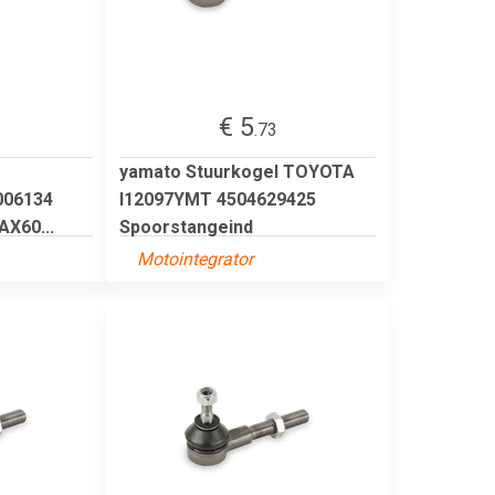
€ 5
.73
yamato Stuurkogel TOYOTA
006134
I12097YMT 4504629425
X60...
Spoorstangeind
Motointegrator