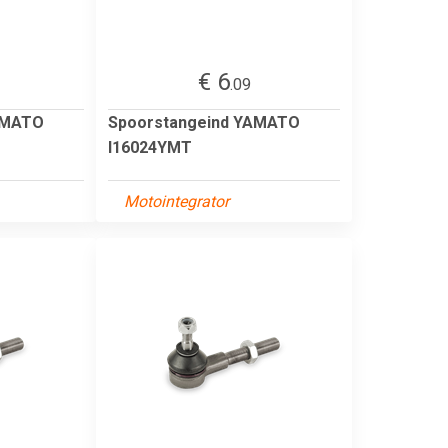
€ 6
.09
AMATO
Spoorstangeind YAMATO
I16024YMT
Motointegrator