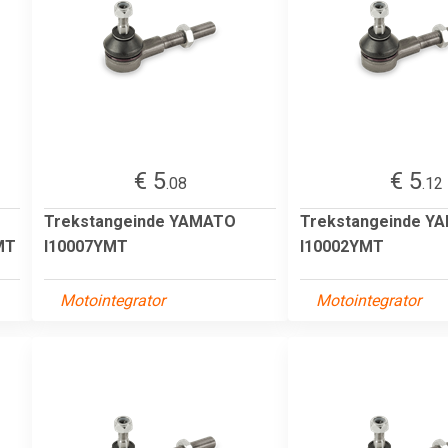
€ 5
€ 5
.08
.12
Trekstangeinde YAMATO
Trekstangeinde Y
MT
I10007YMT
I10002YMT
Motointegrator
Motointegrator