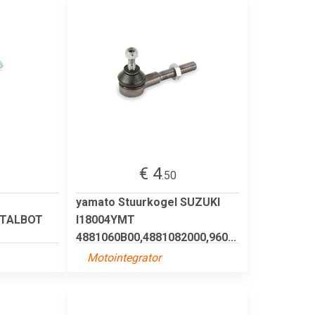
€ 4
.50
yamato Stuurkogel SUZUKI
,TALBOT
I18004YMT
4881060B00,4881082000,960...
Motointegrator