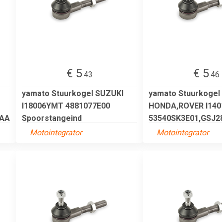
€ 5
€ 5
.43
.46
yamato Stuurkogel SUZUKI
yamato Stuurkogel
I18006YMT 4881077E00
HONDA,ROVER I14
9AA
Spoorstangeind
53540SK3E01,GSJ280
Motointegrator
Motointegrator