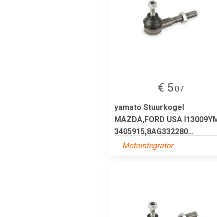
€ 5
.07
yamato Stuurkogel
MAZDA,FORD USA I13009Y
3405915,8AG332280...
Motointegrator