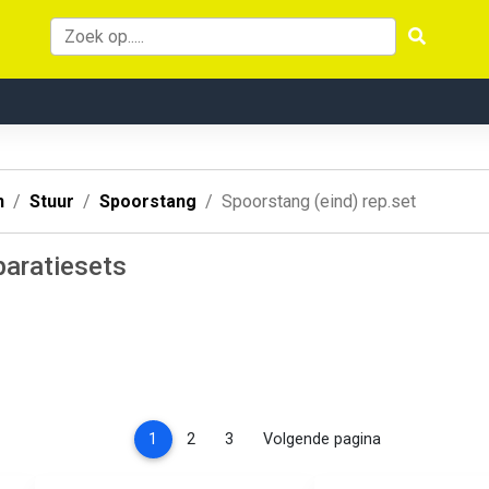
n
Stuur
Spoorstang
Spoorstang (eind) rep.set
paratiesets
(current)
1
2
3
Volgende pagina