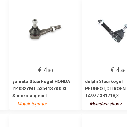
€ 4
€ 4
.30
.46
yamato Stuurkogel HONDA
delphi Stuurkogel
I14032YMT 53541S7A003
PEUGEOT,CITROËN
Spoorstangeind
TA977 381718,3...
Motointegrator
Meerdere shops