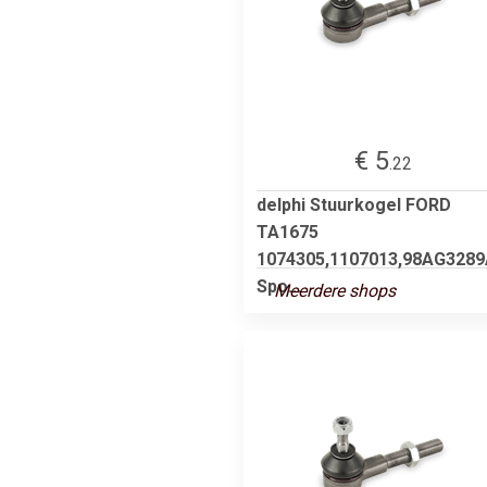
€ 5
.22
delphi Stuurkogel FORD
TA1675
1074305,1107013,98AG328
Spo...
Meerdere shops