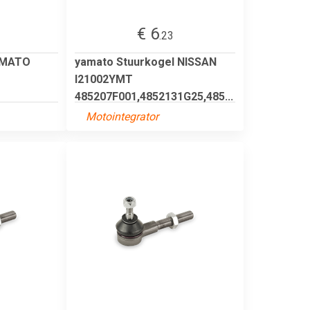
€ 6
.23
AMATO
yamato Stuurkogel NISSAN
I21002YMT
485207F001,4852131G25,485...
Motointegrator