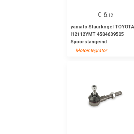
€ 6
.12
yamato Stuurkogel TOYOT
I12112YMT 4504639505
Spoorstangeind
Motointegrator