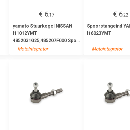
€ 6
€ 6
.17
.22
A
yamato Stuurkogel NISSAN
Spoorstangeind Y
I11012YMT
I16023YMT
4852031G25,485207F000 Spo...
Motointegrator
Motointegrator