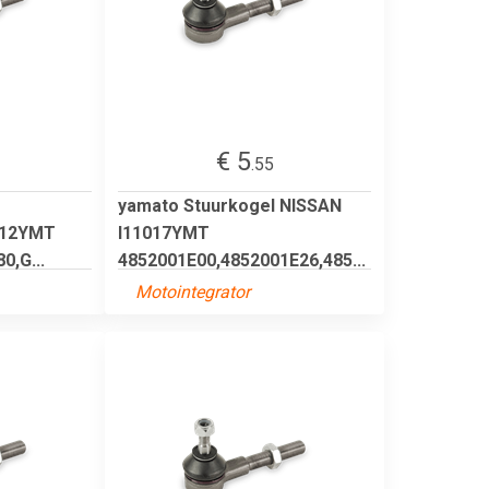
€ 5
.55
yamato Stuurkogel NISSAN
012YMT
I11017YMT
,G...
4852001E00,4852001E26,485...
Motointegrator