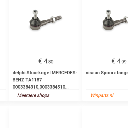
€ 4
€ 4
.80
.99
delphi Stuurkogel MERCEDES-
nissan Spoorstange
BENZ TA1187
0003384310,0003384510...
Meerdere shops
Winparts.nl