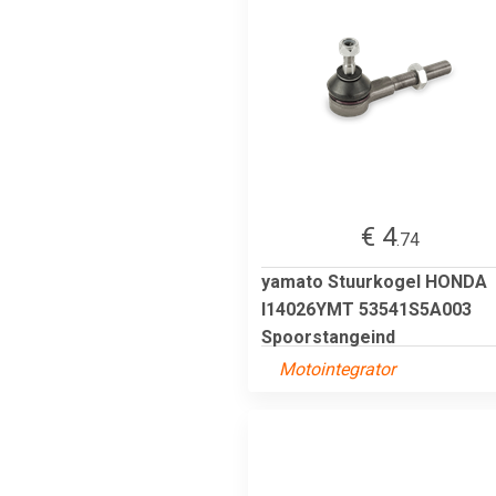
€ 4
.74
yamato Stuurkogel HONDA
I14026YMT 53541S5A003
Spoorstangeind
Motointegrator