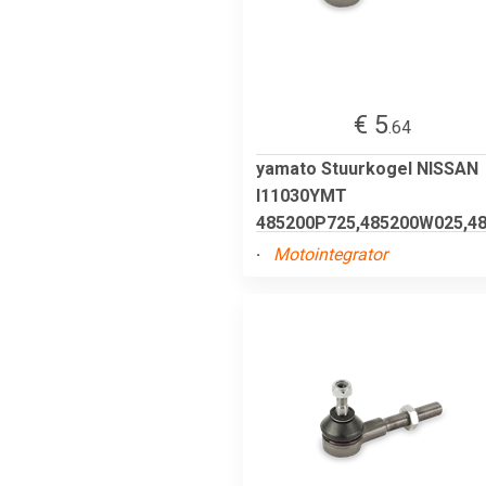
€ 5
.64
yamato Stuurkogel NISSAN
I11030YMT
485200P725,485200W025,48
.
Motointegrator