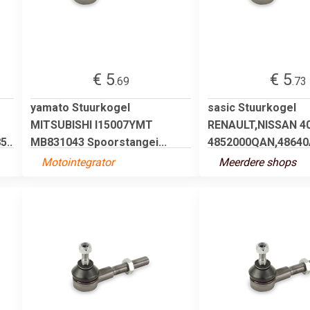
€ 5
€ 5
.69
.73
yamato Stuurkogel
sasic Stuurkogel
MITSUBISHI I15007YMT
RENAULT,NISSAN 4
5..
MB831043 Spoorstangei...
4852000QAN,48640A
Motointegrator
Meerdere shops