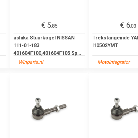
€ 5
€ 6
.85
.03
ashika Stuurkogel NISSAN
Trekstangeinde Y
111-01-183
I10502YMT
401604F100,401604F105 Sp...
Winparts.nl
Motointegrator