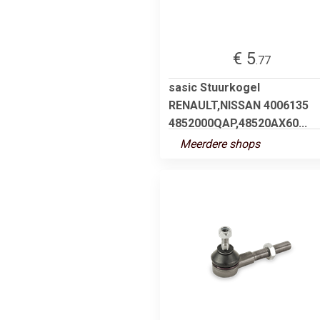
€ 5
.77
sasic Stuurkogel
RENAULT,NISSAN 4006135
4852000QAP,48520AX60...
Meerdere shops