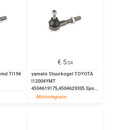
€ 5
.04
ind TI194
yamato Stuurkogel TOYOTA
I12004YMT
4504619175,4504629305 Spo...
Motointegrator