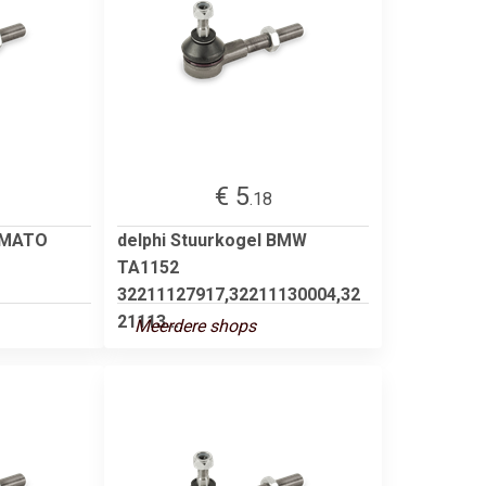
€ 5
.18
AMATO
delphi Stuurkogel BMW
TA1152
32211127917,32211130004,32
21113...
Meerdere shops