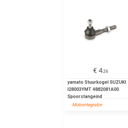
€ 4
.26
yamato Stuurkogel SUZUKI
I28003YMT 4882081A00
Spoorstangeind
Motointegrator