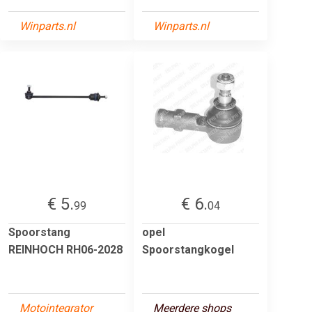
Winparts.nl
Winparts.nl
€ 5.
€ 6.
99
04
Spoorstang
opel
REINHOCH RH06-2028
Spoorstangkogel
Motointegrator
Meerdere shops