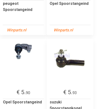
peugeot
Opel Spoorstangeind
Spoorstangeind
Winparts.nl
Winparts.nl
€ 5.
€ 5.
90
93
Opel Spoorstangeind
suzuki
Spoorstangkogel