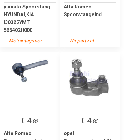
yamato Spoorstang
Alfa Romeo
HYUNDAI,KIA
Spoorstangeind
I30325YMT
565402H000
Motointegrator
Winparts.nl
€ 4.
€ 4.
82
85
Alfa Romeo
opel