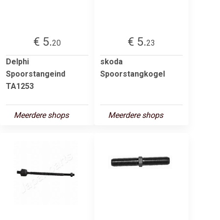
€ 5.
€ 5.
20
23
Delphi
skoda
Spoorstangeind
Spoorstangkogel
TA1253
Meerdere shops
Meerdere shops