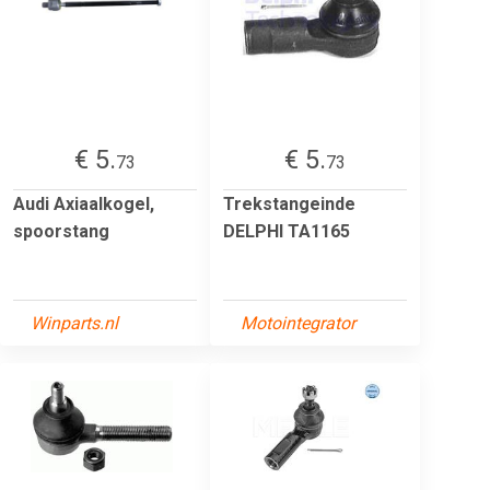
€ 5.
€ 5.
73
73
Audi Axiaalkogel,
Trekstangeinde
spoorstang
DELPHI TA1165
Winparts.nl
Motointegrator