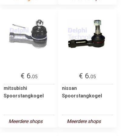
€ 6.
€ 6.
05
05
mitsubishi
nissan
Spoorstangkogel
Spoorstangkogel
Meerdere shops
Meerdere shops