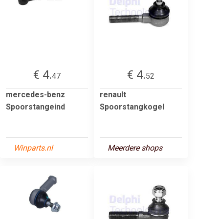
€ 4.
€ 4.
47
52
mercedes-benz
renault
Spoorstangeind
Spoorstangkogel
Winparts.nl
Meerdere shops