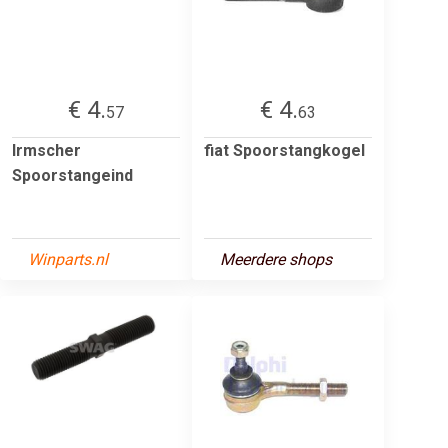
€ 4.
€ 4.
57
63
Irmscher
fiat Spoorstangkogel
Spoorstangeind
Winparts.nl
Meerdere shops