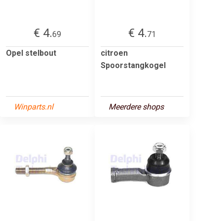
€ 4.
€ 4.
69
71
Opel stelbout
citroen
Spoorstangkogel
Winparts.nl
Meerdere shops