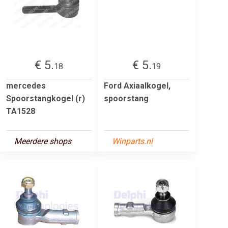
€ 5.
€ 5.
18
19
mercedes
Ford Axiaalkogel,
Spoorstangkogel (r)
spoorstang
TA1528
Meerdere shops
Winparts.nl