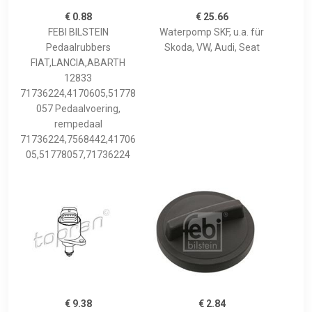
€ 0.88
€ 25.66
FEBI BILSTEIN
Waterpomp SKF, u.a. für
Pedaalrubbers
Skoda, VW, Audi, Seat
FIAT,LANCIA,ABARTH
12833
71736224,4170605,51778
057 Pedaalvoering,
rempedaal
71736224,7568442,41706
05,51778057,71736224
€ 9.38
€ 2.84