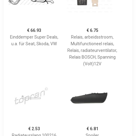
€ 66.93
€ 6.75
Einddemper Super Deals,
Relais, arbeidsstroom,
u.a. für Seat, Skoda, VW
Multifunctioneel relais,
Relais, radiateurventilator,
Relais BOSCH, Spanning
(Volt)12V
€ 2.53
€ 6.81
Radiateurslang 100216
Spoiler