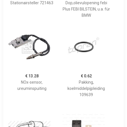
Stationairsteller 721463
Dop,olievulopening febi
Plus FEBI BILSTEIN, u.a. für
BMW
€ 13.28
€ 0.62
NOx-sensor,
Pakking,
ureuminspuiting
koelmiddelpijpleiding
109639