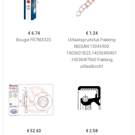
€ 6.74
€ 1.24
Bougie FR7NI332S
Uitlaatspruitstuk Pakking
NISSAN 13045900
1403601B25,14036W0401
,14036W7060 Pakking,
uitlaatbocht
€ 52.63
€ 2.58