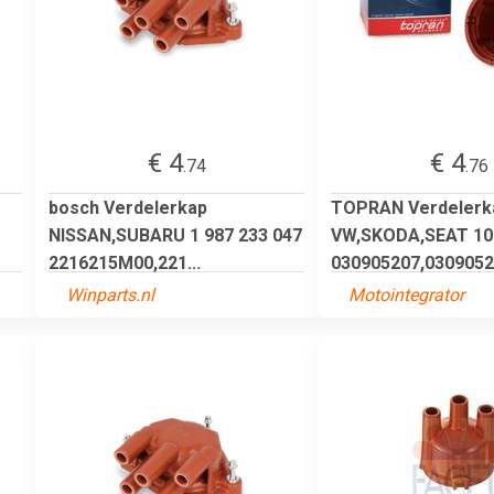
€ 4
€ 4
.74
.76
bosch Verdelerkap
TOPRAN Verdelerk
NISSAN,SUBARU 1 987 233 047
VW,SKODA,SEAT 10
2216215M00,221...
030905207,03090520
Winparts.nl
Motointegrator