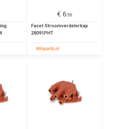
€ 6
.56
ing
Facet Stroomverdelerkap
4
28091PHT
Winparts.nl