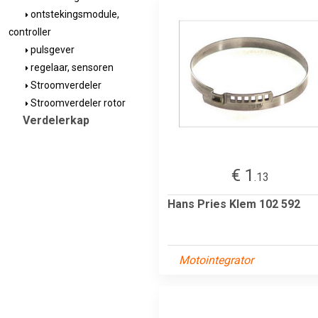
ontstekingsmodule,
controller
pulsgever
regelaar, sensoren
Stroomverdeler
Stroomverdeler rotor
Verdelerkap
€ 1
.13
Hans Pries Klem 102 592
Motointegrator