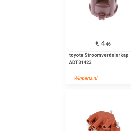
€ 4
.46
toyota Stroomverdelerkap
ADT31423
Winparts.nl