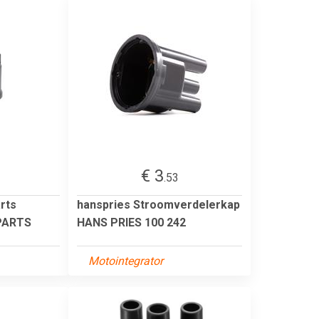
€ 3
.53
rts
hanspries Stroomverdelerkap
PARTS
HANS PRIES 100 242
Motointegrator