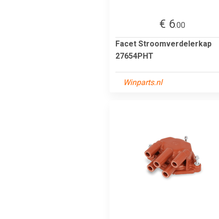
€ 6
.00
Facet Stroomverdelerkap
27654PHT
Winparts.nl