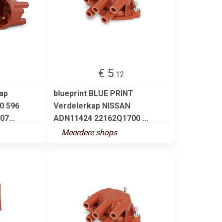
€ 5
.12
ap
blueprint BLUE PRINT
0 596
Verdelerkap NISSAN
7...
ADN11424 22162Q1700 ...
Meerdere shops