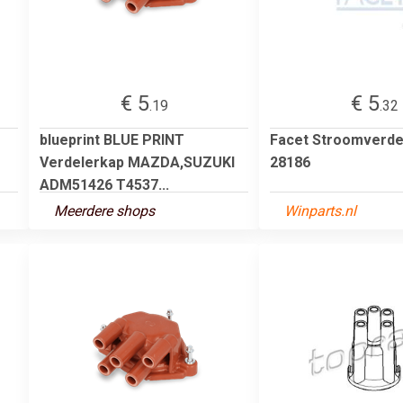
€ 5
€ 5
.19
.32
blueprint BLUE PRINT
Facet Stroomverde
Verdelerkap MAZDA,SUZUKI
28186
ADM51426 T4537...
Meerdere shops
Winparts.nl