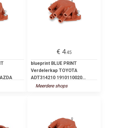
€ 4
.45
NT
blueprint BLUE PRINT
Verdelerkap TOYOTA
MAZDA
ADT314210 1910110020...
Meerdere shops