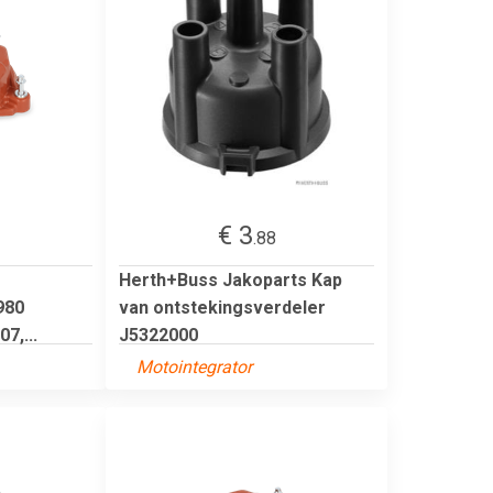
€ 3
.88
Herth+Buss Jakoparts Kap
980
van ontstekingsverdeler
7,...
J5322000
Motointegrator