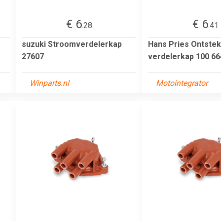
€ 6
€ 6
.28
.41
suzuki Stroomverdelerkap
Hans Pries Ontstek
27607
verdelerkap 100 66
Winparts.nl
Motointegrator