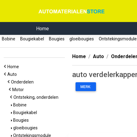
Home
Bobine
Bougiekabel
Bougies
gloeibougies
Ontstekingsmodul
Home
Auto
Onderdele
Home
auto verdelerkappe
Auto
Onderdelen
MERK:
Motor
Ontsteking, onderdelen
Bobine
Bougiekabel
Bougies
gloeibougies
Ontstekingsmodule