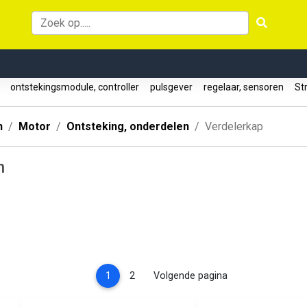
e
ontstekingsmodule, controller
pulsgever
regelaar, sensoren
Str
n
Motor
Ontsteking, onderdelen
Verdelerkap
n
(current)
1
2
Volgende pagina