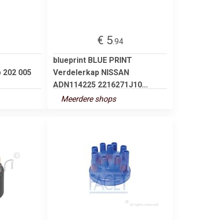
€ 5
.94
blueprint BLUE PRINT
 202 005
Verdelerkap NISSAN
ADN114225 2216271J10...
Meerdere shops