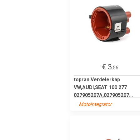
€ 3
.56
topran Verdelerkap
VW,AUDI,SEAT 100 277
027905207A,027905207...
Motointegrator