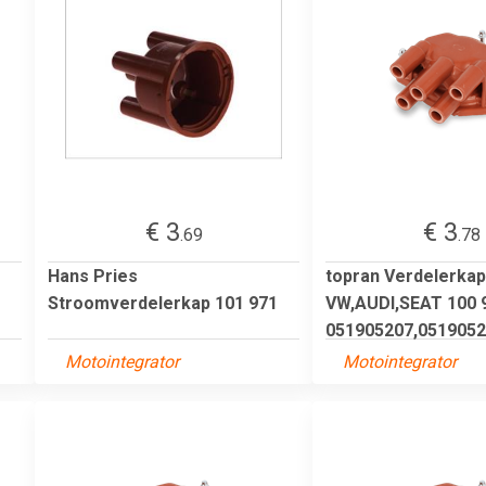
€ 3
€ 3
.69
.78
Hans Pries
topran Verdelerkap
Stroomverdelerkap 101 971
VW,AUDI,SEAT 100 
051905207,05190520
Motointegrator
Motointegrator