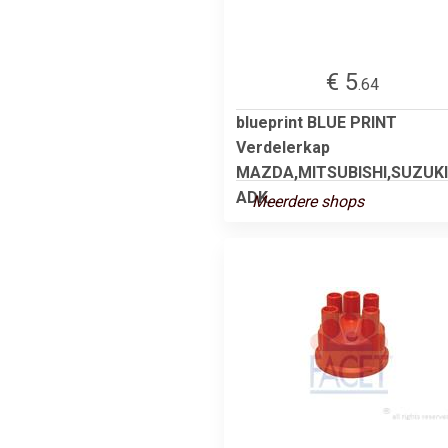
€ 5
.64
blueprint BLUE PRINT
Verdelerkap
MAZDA,MITSUBISHI,SUZUKI
ADK...
Meerdere shops