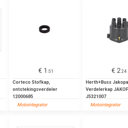
€ 1
€ 2
.51
.24
Corteco Stofkap,
Herth+Buss Jakopa
ontstekingsverdeler
Verdelerkap JAKO
12000685
J5321007
Motointegrator
Motointegrator