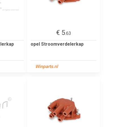
€ 5
.63
lerkap
opel Stroomverdelerkap
Winparts.nl