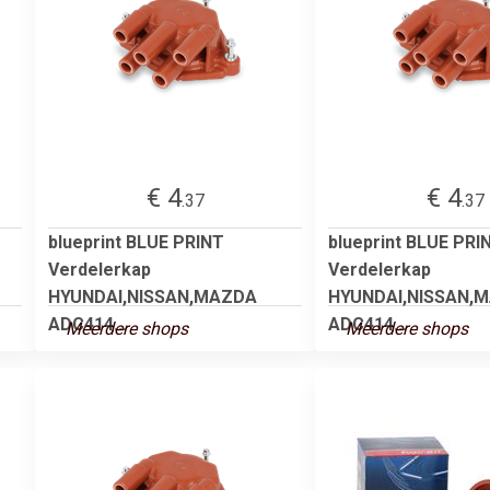
€ 4
€ 4
.37
.37
blueprint BLUE PRINT
blueprint BLUE PRI
Verdelerkap
Verdelerkap
HYUNDAI,NISSAN,MAZDA
HYUNDAI,NISSAN,
ADC414...
ADC414...
Meerdere shops
Meerdere shops