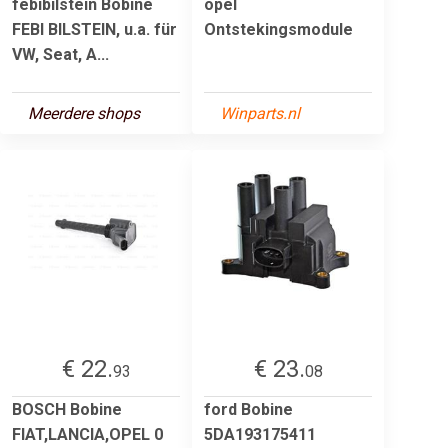
febibilstein Bobine
opel
FEBI BILSTEIN, u.a. für
Ontstekingsmodule
VW, Seat, A...
Meerdere shops
Winparts.nl
€ 22.
€ 23.
93
08
BOSCH Bobine
ford Bobine
FIAT,LANCIA,OPEL 0
5DA193175411