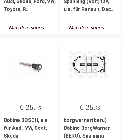
Audi, Skoda, Ford, VW,
Spanning (Volt)12V,
Toyota, R...
u.a. für Renault, Dac...
Meerdere shops
Meerdere shops
€ 25.
€ 25.
15
22
Bobine BOSCH, u.a.
borgwarner(beru)
für Audi, VW, Seat,
Bobine BorgWarner
Skoda
(BERU), Spanning