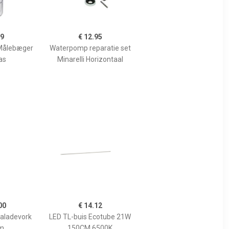
99
€ 12.95
Målebæger
Waterpomp reparatie set
as
Minarelli Horizontaal
00
€ 14.12
Saladevork
LED TL-buis Ecotube 21W
m
150CM 6500K