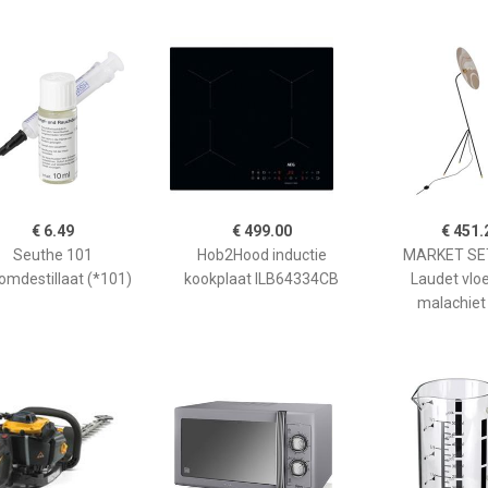
€ 6.49
€ 499.00
€ 451.
Seuthe 101
Hob2Hood inductie
MARKET SET
omdestillaat (*101)
kookplaat ILB64334CB
Laudet vlo
malachiet