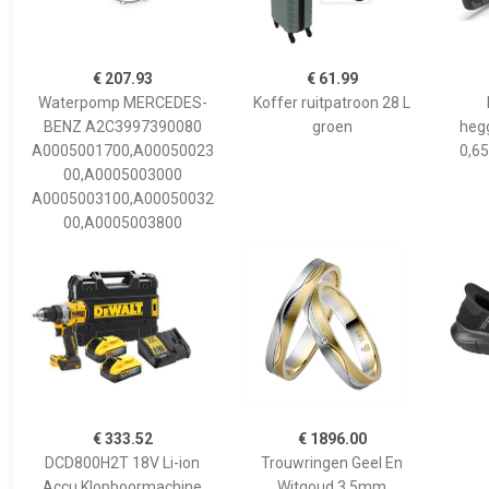
€ 207.93
€ 61.99
Waterpomp MERCEDES-
Koffer ruitpatroon 28 L
BENZ A2C3997390080
groen
hegg
A0005001700,A00050023
0,65
00,A0005003000
A0005003100,A00050032
00,A0005003800
€ 333.52
€ 1896.00
DCD800H2T 18V Li-ion
Trouwringen Geel En
Accu Klopboormachine
Witgoud 3,5mm