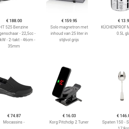
€ 188.00
€ 159.95
€ 13.
HT 525 Benzine
Solo magnetron met
KÜCHENPROF 
enschaar - 22,5cc -
inhoud van 25 liter in
0.5L gl
kW - 2-takt - 46cm -
stijlvol grijs
35mm
€ 74.87
€ 16.03
€ 146.
Mocassins -
Korg Pitchclip 2 Tuner
Spaten 150 - 
17,8c