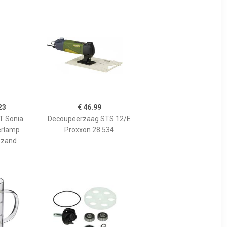
23
€ 46.99
 Sonia
Decoupeerzaag STS 12/E
erlamp
Proxxon 28 534
 zand