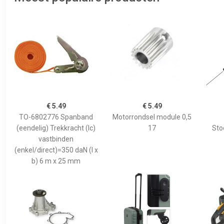
€ 5.49
€ 5.49
TO-6802776 Spanband
Motorrondsel module 0,5
(eendelig) Trekkracht (lc)
17
Sto
vastbinden
(enkel/direct)=350 daN (l x
b) 6 m x 25 mm