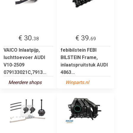
€ 30.
€ 39.
38
69
VAICO Inlaatpijp,
febibilstein FEBI
luchttoevoer AUDI
BILSTEIN Frame,
V10-2509
inlaatspruitstuk AUDI
079133021C,7913...
4863...
Meerdere shops
Winparts.nl