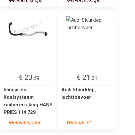
Meerdere shops
Meerdere shops
€ 20.
€ 21.
59
21
hanspries
Audi Stuurklep,
Koelsysteem
luchttoevoer
rubberen slang HANS
PRIES 114 729
Motointegrator
Winparts.nl