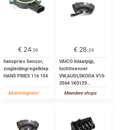
€ 24.
€ 28.
59
29
hanspries Sensor,
VAICO Inlaatpijp,
zuigleidingregelklep
luchttoevoer
HANS PRIES 116 154
VW,AUDI,SKODA V10-
3564 1K0129...
Motointegrator
Meerdere shops