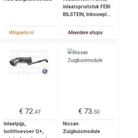
inlaatspruitstuk FEBI
BILSTEIN, Inbouwpl...
Winparts.nl
Meerdere shops
€ 72.
€ 73.
47
50
Inlaatpijp,
Nissan
luchttoevoer Q+,
Zuigbuismodule