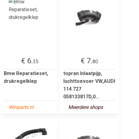
€ 6.
€ 7.
35
80
Bmw Reparatieset,
topran Inlaatpijp,
drukregelklep
luchttoevoer VW,AUDI
114 727
058133817D,0...
Winparts.nl
Meerdere shops