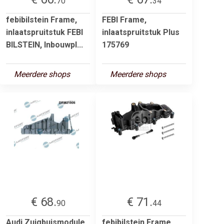
70
34
febibilstein Frame,
FEBI Frame,
inlaatspruitstuk FEBI
inlaatspruitstuk Plus
BILSTEIN, Inbouwpl...
175769
Meerdere shops
Meerdere shops
€ 68.
€ 71.
90
44
Audi Zuigbuismodule
febibilstein Frame,