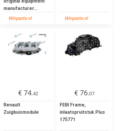
original equipment
manufacturer...
Winparts.nl
Winparts.nl
€ 74.
€ 76.
42
07
Renault
FEBI Frame,
Zuigbuismodule
inlaatspruitstuk Plus
175771