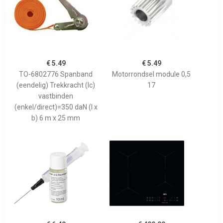
€ 5.49
€ 5.49
TO-6802776 Spanband
Motorrondsel module 0,5
(eendelig) Trekkracht (lc)
17
vastbinden
(enkel/direct)=350 daN (l x
b) 6 m x 25 mm