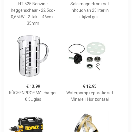
HT 525 Benzine
Solo magnetron met
heggenschaar - 22,5cc -
inhoud van 25 liter in
0,65kW - 2-takt - 46cm -
stijlvol grijs
35mm
€ 13.99
€ 12.95
KÜCHENPROF Målebæger
Waterpomp reparatie set
0.5L glas
Minarelli Horizontaal