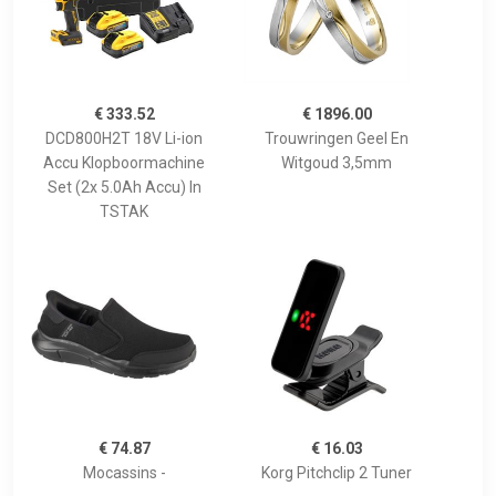
€ 333.52
€ 1896.00
DCD800H2T 18V Li-ion
Trouwringen Geel En
Accu Klopboormachine
Witgoud 3,5mm
Set (2x 5.0Ah Accu) In
TSTAK
€ 74.87
€ 16.03
Mocassins -
Korg Pitchclip 2 Tuner