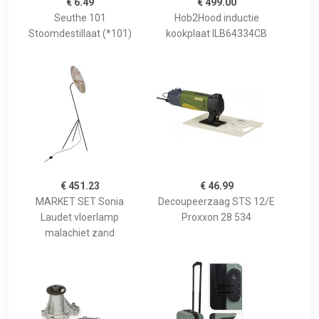
€ 6.49
€ 499.00
Seuthe 101
Hob2Hood inductie
Stoomdestillaat (*101)
kookplaat ILB64334CB
€ 451.23
€ 46.99
MARKET SET Sonia
Decoupeerzaag STS 12/E
Laudet vloerlamp
Proxxon 28 534
malachiet zand