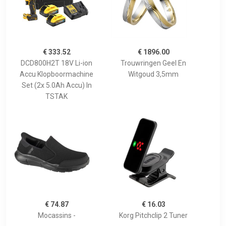
€ 333.52
€ 1896.00
DCD800H2T 18V Li-ion
Trouwringen Geel En
Accu Klopboormachine
Witgoud 3,5mm
Set (2x 5.0Ah Accu) In
TSTAK
€ 74.87
€ 16.03
Mocassins -
Korg Pitchclip 2 Tuner