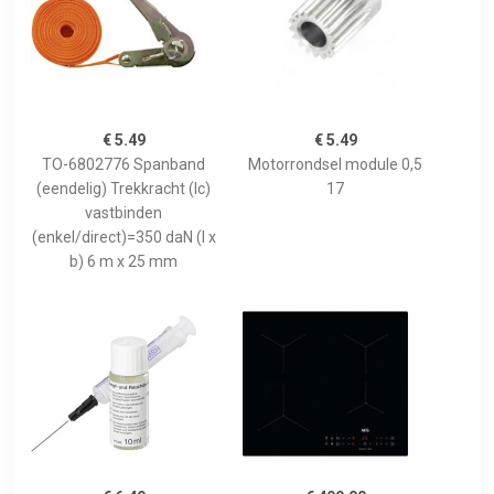
€ 5.49
€ 5.49
TO-6802776 Spanband
Motorrondsel module 0,5
(eendelig) Trekkracht (lc)
17
vastbinden
(enkel/direct)=350 daN (l x
b) 6 m x 25 mm