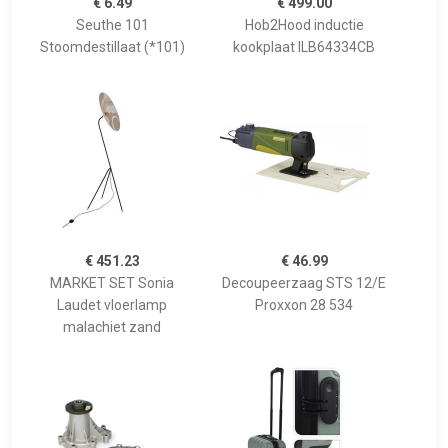
€ 6.49
€ 499.00
Seuthe 101
Hob2Hood inductie
Stoomdestillaat (*101)
kookplaat ILB64334CB
€ 451.23
€ 46.99
MARKET SET Sonia
Decoupeerzaag STS 12/E
Laudet vloerlamp
Proxxon 28 534
malachiet zand