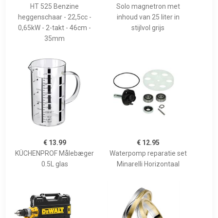
HT 525 Benzine
Solo magnetron met
heggenschaar - 22,5cc -
inhoud van 25 liter in
0,65kW - 2-takt - 46cm -
stijlvol grijs
35mm
€ 13.99
€ 12.95
KÜCHENPROF Målebæger
Waterpomp reparatie set
0.5L glas
Minarelli Horizontaal