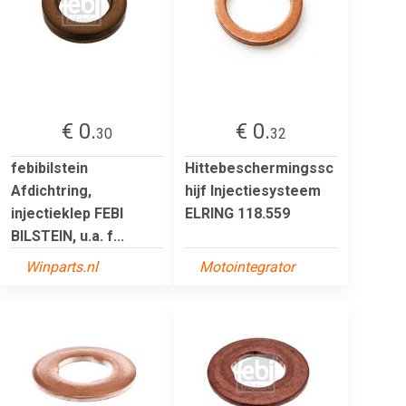
€ 0.
€ 0.
30
32
febibilstein
Hittebeschermingssc
Afdichtring,
hijf Injectiesysteem
injectieklep FEBI
ELRING 118.559
BILSTEIN, u.a. f...
Winparts.nl
Motointegrator