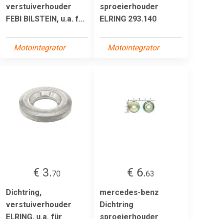
verstuiverhouder
sproeierhouder
FEBI BILSTEIN, u.a. f...
ELRING 293.140
Motointegrator
Motointegrator
€ 3.
€ 6.
70
63
Dichtring,
mercedes-benz
verstuiverhouder
Dichtring
ELRING, u.a. für
sproeierhouder