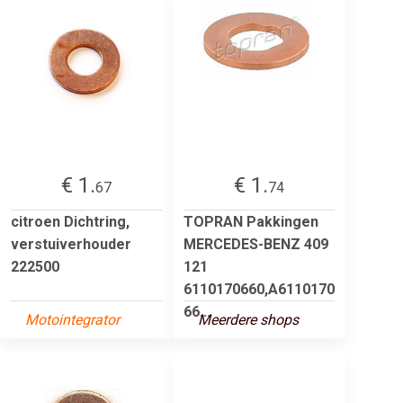
€ 1.
€ 1.
67
74
citroen Dichtring,
TOPRAN Pakkingen
verstuiverhouder
MERCEDES-BENZ 409
222500
121
6110170660,A6110170
66...
Motointegrator
Meerdere shops