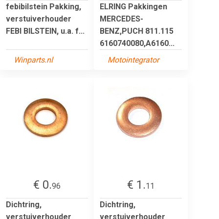
febibilstein Pakking,
ELRING Pakkingen
verstuiverhouder
MERCEDES-
FEBI BILSTEIN, u.a. f...
BENZ,PUCH 811.115
6160740080,A6160...
Winparts.nl
Motointegrator
€ 0.
€ 1.
96
11
Dichtring,
Dichtring,
verstuiverhouder
verstuiverhouder