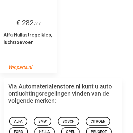
€ 282.
27
Alfa Nullastregelklep,
luchttoevoer
Winparts.nl
Via Automaterialenstore.nl kunt u auto
ontluchtingsregelingen vinden van de
volgende merken:
ALFA
BMW
BOSCH
CITROEN
FORD
HELLA
OPEL
PEUGEOT