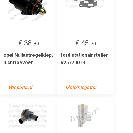
€ 38.
€ 45.
89
70
opel Nullastregelklep,
ford stationairsteller
luchttoevoer
V25770018
Winparts.nl
Motointegrator