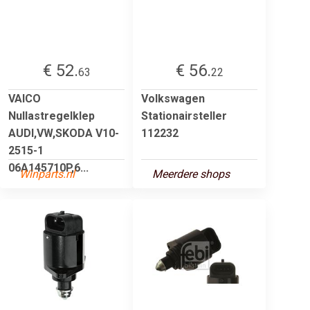
€ 52.
€ 56.
63
22
VAICO
Volkswagen
Nullastregelklep
Stationairsteller
AUDI,VW,SKODA V10-
112232
2515-1
06A145710P,6...
Winparts.nl
Meerdere shops