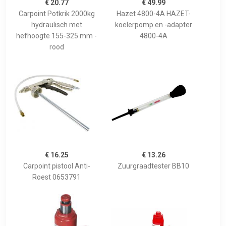
€ 20.77
€ 49.99
Carpoint Potkrik 2000kg
Hazet 4800-4A HAZET-
hydraulisch met
koelerpomp en -adapter
hefhoogte 155-325 mm -
4800-4A
rood
€ 16.25
€ 13.26
Carpoint pistool Anti-
Zuurgraadtester BB10
Roest 0653791