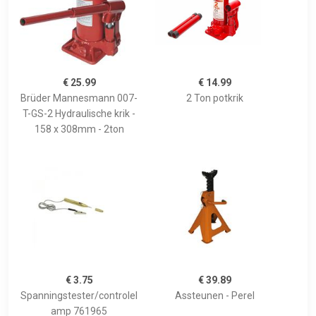
€ 25.99
€ 14.99
Brüder Mannesmann 007-
2 Ton potkrik
T-GS-2 Hydraulische krik -
158 x 308mm - 2ton
€ 3.75
€ 39.89
Spanningstester/controlel
Assteunen - Perel
amp 761965