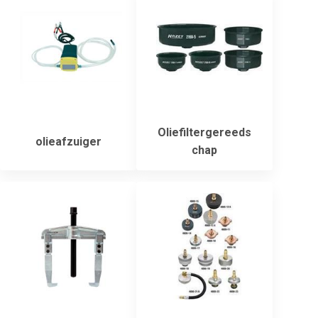
Oliefiltergereeds
olieafzuiger
chap