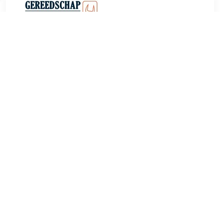
€ 12.95
Verzenden: € 0.00
Voorradig.
Achterlicht beschermrek klein. Beschermrek met een lengte
van 16cm., breedte 10cm., hoogte 8cm. Passend op de
achterlichten met artikelnummers 9706743, 9706741,
9706748, 9706749, 9706777. Het beschermrek wordt
geleverd inclusief bouten M8.
TERUG