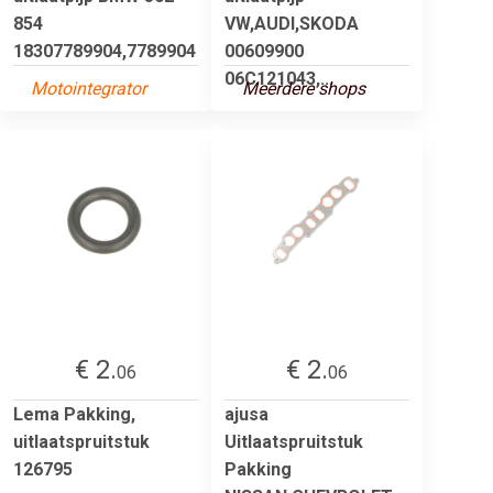
854
VW,AUDI,SKODA
18307789904,7789904
00609900
06C121043,...
Motointegrator
Meerdere shops
€ 2.
€ 2.
06
06
Lema Pakking,
ajusa
uitlaatspruitstuk
Uitlaatspruitstuk
126795
Pakking