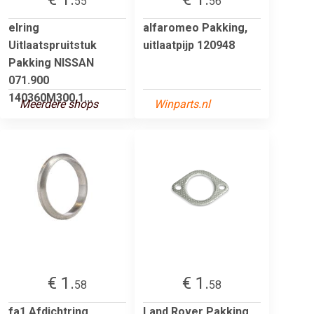
55
56
elring
alfaromeo Pakking,
Uitlaatspruitstuk
uitlaatpijp 120948
Pakking NISSAN
071.900
140360M300,1...
Meerdere shops
Winparts.nl
€ 1.
€ 1.
58
58
fa1 Afdichtring,
Land Rover Pakking,