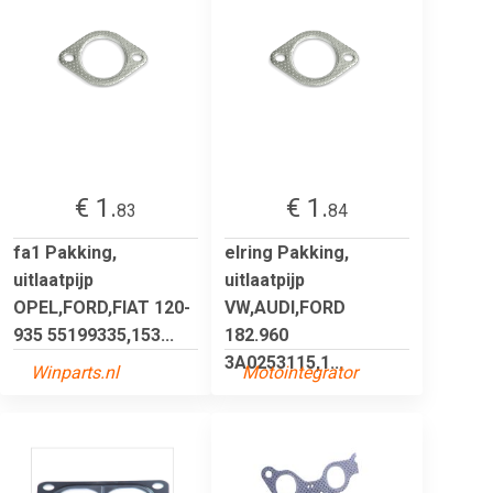
€ 1.
€ 1.
83
84
fa1 Pakking,
elring Pakking,
uitlaatpijp
uitlaatpijp
OPEL,FORD,FIAT 120-
VW,AUDI,FORD
935 55199335,153...
182.960
3A0253115,1...
Winparts.nl
Motointegrator