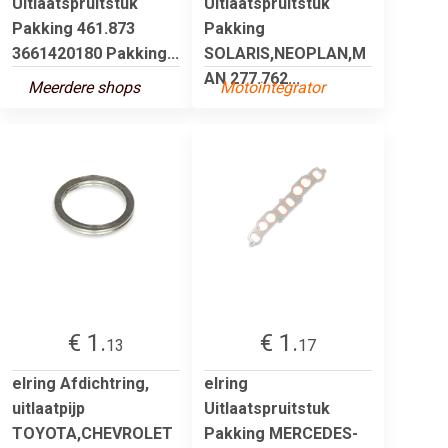
Uitlaatspruitstuk
Uitlaatspruitstuk
Pakking 461.873
Pakking
3661420180 Pakking...
SOLARIS,NEOPLAN,M
AN 277.762...
Meerdere shops
Motointegrator
€ 1.
€ 1.
13
17
elring Afdichtring,
elring
uitlaatpijp
Uitlaatspruitstuk
TOYOTA,CHEVROLET
Pakking MERCEDES-