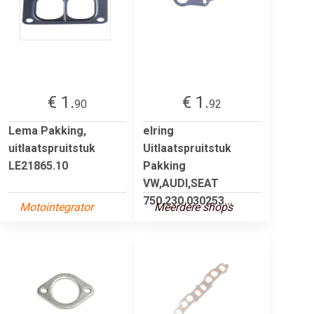
€ 1.
€ 1.
90
92
Lema Pakking,
elring
uitlaatspruitstuk
Uitlaatspruitstuk
LE21865.10
Pakking
VW,AUDI,SEAT
750.230 030253...
Motointegrator
Meerdere shops