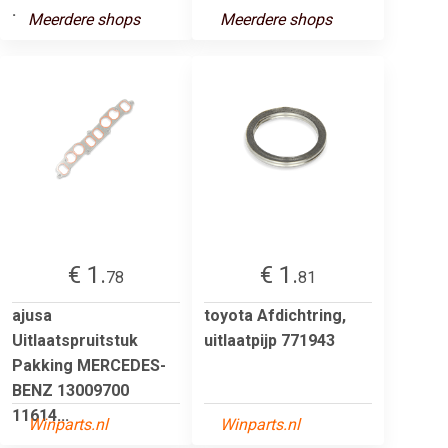
.
Meerdere shops
Meerdere shops
€ 1.
€ 1.
78
81
ajusa
toyota Afdichtring,
Uitlaatspruitstuk
uitlaatpijp 771943
Pakking MERCEDES-
BENZ 13009700
11614...
Winparts.nl
Winparts.nl