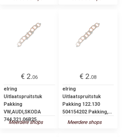
€ 2.
€ 2.
06
08
elring
elring
Uitlaatspruitstuk
Uitlaatspruitstuk
Pakking
Pakking 122.130
VW,AUDI,SKODA
504154202 Pakking,...
744.321 06B25...
Meerdere shops
Meerdere shops