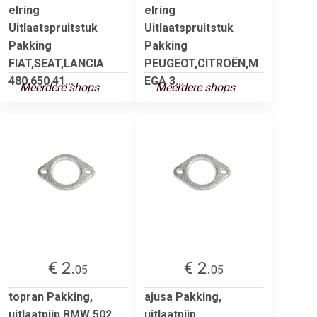
elring
elring
Uitlaatspruitstuk
Uitlaatspruitstuk
Pakking
Pakking
FIAT,SEAT,LANCIA
PEUGEOT,CITROËN,M
480.650 41...
EGA 3...
Meerdere shops
Meerdere shops
€ 2.
€ 2.
05
05
topran Pakking,
ajusa Pakking,
uitlaatpijp BMW 502
uitlaatpijp