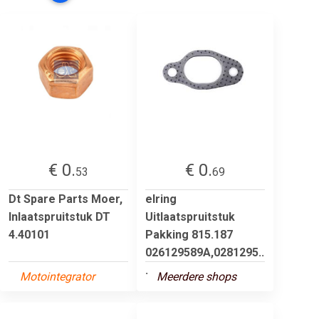
€ 0.
€ 0.
53
69
Dt Spare Parts Moer,
elring
Inlaatspruitstuk DT
Uitlaatspruitstuk
4.40101
Pakking 815.187
026129589A,0281295..
.
Motointegrator
Meerdere shops