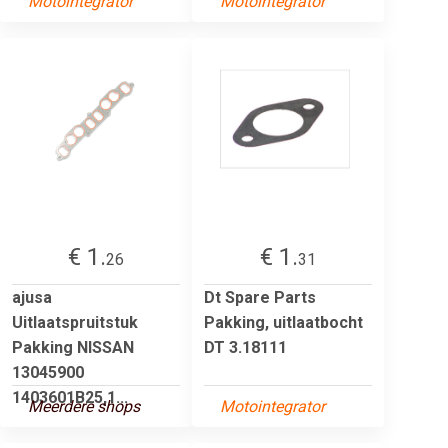
Motointegrator
Motointegrator
€ 1.
€ 1.
26
31
ajusa
Dt Spare Parts
Uitlaatspruitstuk
Pakking, uitlaatbocht
Pakking NISSAN
DT 3.18111
13045900
1403601B25,1...
Meerdere shops
Motointegrator