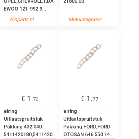
OPEL,CHEVROLET,DA
21800.00
EWOO 121-992 9...
Winparts.nl
Motointegrator
€ 1.
€ 1.
70
77
elring
elring
Uitlaatspruitstuk
Uitlaatspruitstuk
Pakking 432.040
Pakking FORD,FORD
5411420180,5411420..
OTOSAN 646.550 14...