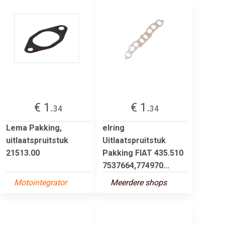
€ 1.
€ 1.
34
34
Lema Pakking,
elring
uitlaatspruitstuk
Uitlaatspruitstuk
21513.00
Pakking FIAT 435.510
7537664,774970...
Motointegrator
Meerdere shops