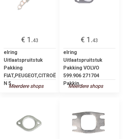
€ 1.
€ 1.
43
43
elring
elring
Uitlaatspruitstuk
Uitlaatspruitstuk
Pakking
Pakking VOLVO
FIAT,PEUGEOT,CITROË
599.906 271704
N 5...
Pakkin...
Meerdere shops
Meerdere shops