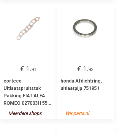
€ 1.
€ 1.
81
83
corteco
honda Afdichtring,
Uitlaatspruitstuk
uitlaatpijp 751951
Pakking FIAT,ALFA
ROMEO 027003H 55...
Meerdere shops
Winparts.nl