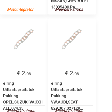
NISSAN,CHEVROLET
13035400 Pa...
Motointegrator
Meerdere shops
€ 2.
€ 2.
06
06
elring
elring
Uitlaatspruitstuk
Uitlaatspruitstuk
Pakking
Pakking
OPEL,SUZUKI,VAUXH
VW,AUDI,SEAT
ALL 074.35...
829.307 027129...
Meerdere shops
Meerdere shops