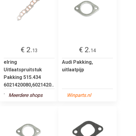
€ 2.
€ 2.
13
14
elring
Audi Pakking,
Uitlaatspruitstuk
uitlaatpijp
Pakking 515.434
6021420080,6021420..
.
Meerdere shops
Winparts.nl