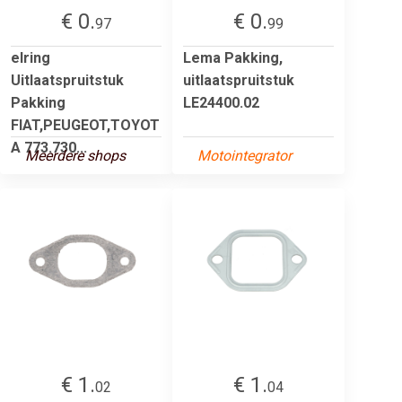
€ 0.
€ 0.
97
99
elring
Lema Pakking,
Uitlaatspruitstuk
uitlaatspruitstuk
Pakking
LE24400.02
FIAT,PEUGEOT,TOYOT
A 773.730...
Meerdere shops
Motointegrator
€ 1.
€ 1.
02
04