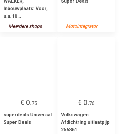
WALKER,
Super Deals
Inbouwplaats: Voor,
u.a. fü...
Meerdere shops
Motointegrator
€ 0.
€ 0.
75
76
superdeals Universal
Volkswagen
Super Deals
Afdichtring uitlaatpijp
256861