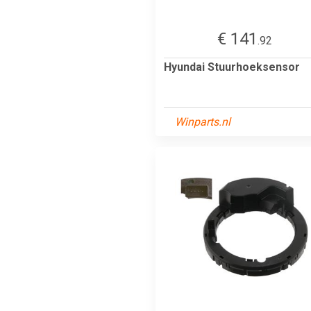
€ 141
.92
Hyundai Stuurhoeksensor
Winparts.nl