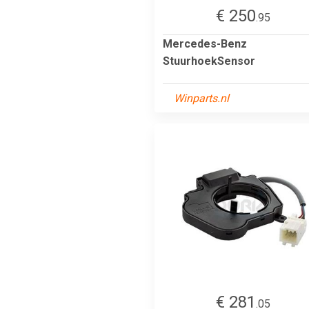
€ 250
.95
Mercedes-Benz
StuurhoekSensor
Winparts.nl
€ 281
.05