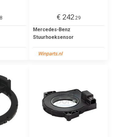
€ 242
28
.29
Mercedes-Benz
Stuurhoeksensor
Winparts.nl