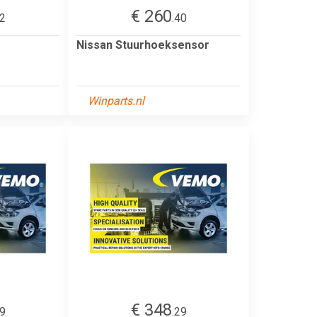
€ 260
62
.40
Nissan Stuurhoeksensor
Winparts.nl
€ 348
29
.29