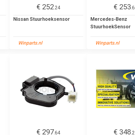
€ 252
€ 253
.24
.
Nissan Stuurhoeksensor
Mercedes-Benz
StuurhoekSensor
Winparts.nl
Winparts.nl
€ 297
€ 348
.64
.