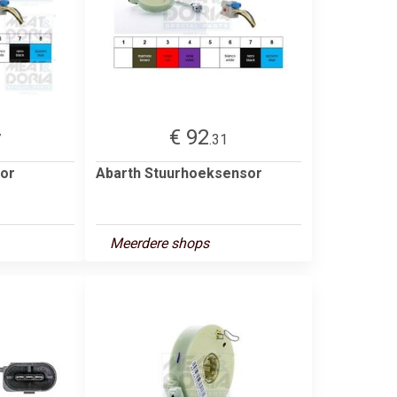
€ 92
7
.31
sor
Abarth Stuurhoeksensor
Meerdere shops