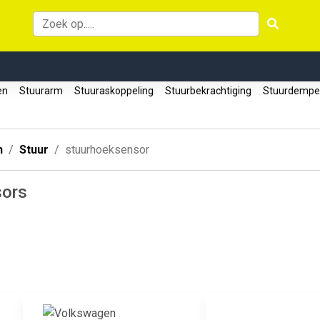
len
Stuurarm
Stuuraskoppeling
Stuurbekrachtiging
Stuurdemp
n
Stuur
stuurhoeksensor
sors