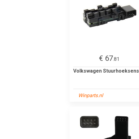
€ 67
.81
Volkswagen Stuurhoeksens
Winparts.nl