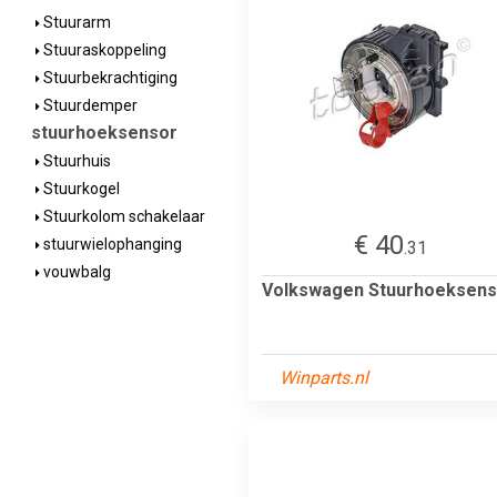
Stuurarm
Stuuraskoppeling
Stuurbekrachtiging
Stuurdemper
stuurhoeksensor
Stuurhuis
Stuurkogel
Stuurkolom schakelaar
€ 40
stuurwielophanging
.31
vouwbalg
Volkswagen Stuurhoeksens
Winparts.nl