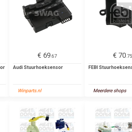
€ 69
€ 70
.67
.7
or
Audi Stuurhoeksensor
FEBI Stuurhoeksen
Winparts.nl
Meerdere shops