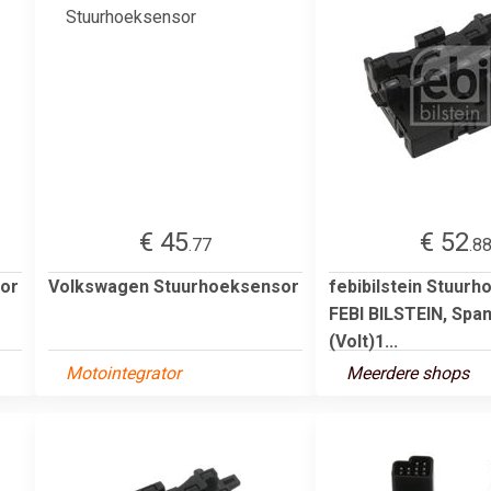
€ 45
€ 52
.77
.8
or
Volkswagen Stuurhoeksensor
febibilstein Stuur
FEBI BILSTEIN, Spa
(Volt)1...
Motointegrator
Meerdere shops