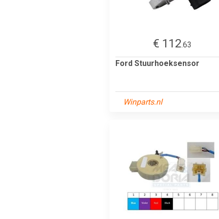
€ 112
.63
Ford Stuurhoeksensor
Winparts.nl