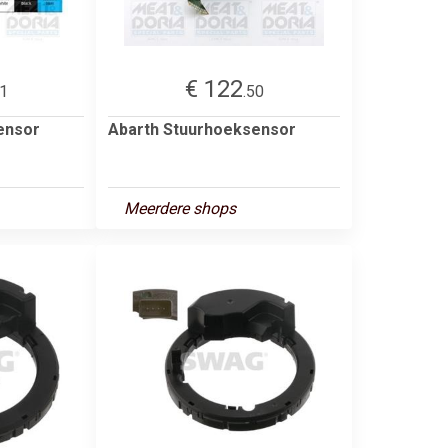
€ 122
11
.50
ensor
Abarth Stuurhoeksensor
Meerdere shops