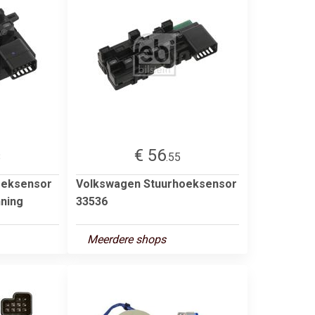
€ 56
8
.55
hoeksensor
Volkswagen Stuurhoeksensor
nning
33536
Meerdere shops