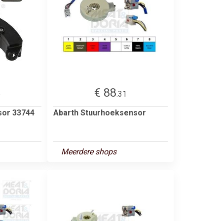
€ 88
5
.31
sor 33744
Abarth Stuurhoeksensor
Meerdere shops