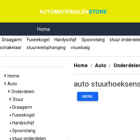
Home
Draagarm
Fuseekogel
Hardyschijf
Spoorstang
stuur onderde
schakelaar
stuurwielophanging
vouwbalg
Home
Auto
Onderdele
Home
auto stuurhoeksen
Auto
Onderdelen
MERK:
Stuur
Draagarm
Fuseekogel
Hardyschijf
Spoorstang
stuur onderdelen