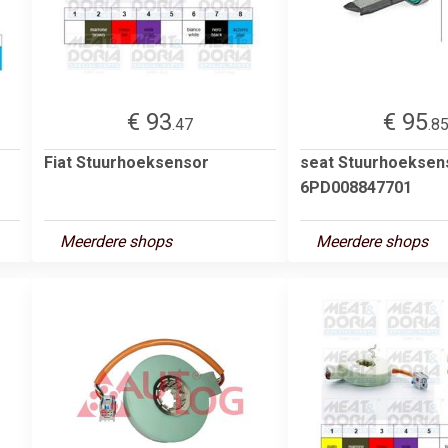
€ 93
€ 95
.47
.8
Fiat Stuurhoeksensor
seat Stuurhoeksen
6PD008847701
Meerdere shops
Meerdere shops