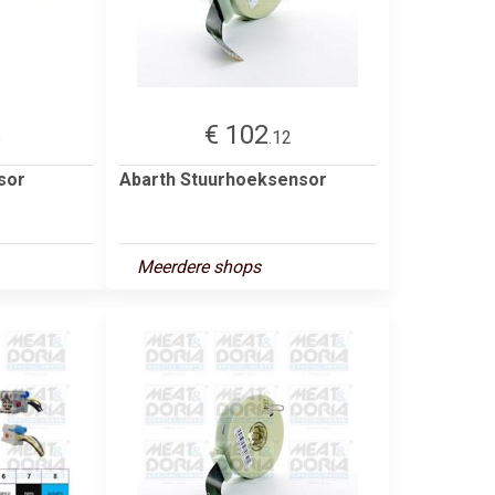
€ 102
5
.12
sor
Abarth Stuurhoeksensor
Meerdere shops