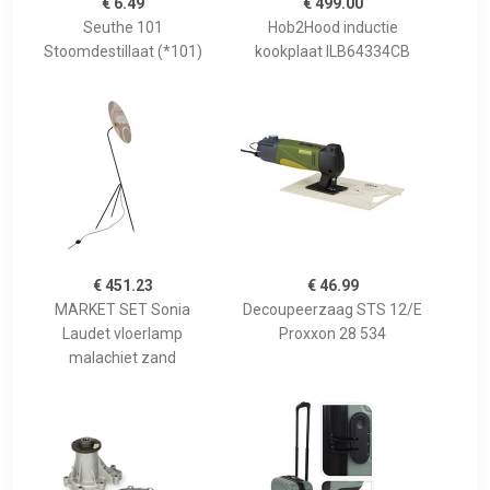
€ 6.49
€ 499.00
Seuthe 101
Hob2Hood inductie
Stoomdestillaat (*101)
kookplaat ILB64334CB
€ 451.23
€ 46.99
MARKET SET Sonia
Decoupeerzaag STS 12/E
Laudet vloerlamp
Proxxon 28 534
malachiet zand