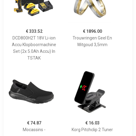
€ 333.52
€ 1896.00
DCD800H2T 18V Li-ion
Trouwringen Geel En
Accu Klopboormachine
Witgoud 3,5mm
Set (2x 5.0Ah Accu) In
TSTAK
€ 74.87
€ 16.03
Mocassins -
Korg Pitchclip 2 Tuner