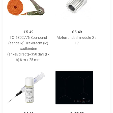
€ 5.49
€ 5.49
TO-6802776 Spanband
Motorrondsel module 0,5
(eendelig) Trekkracht (lc)
17
vastbinden
(enkel/direct)=350 daN (l x
b) 6 m x 25 mm