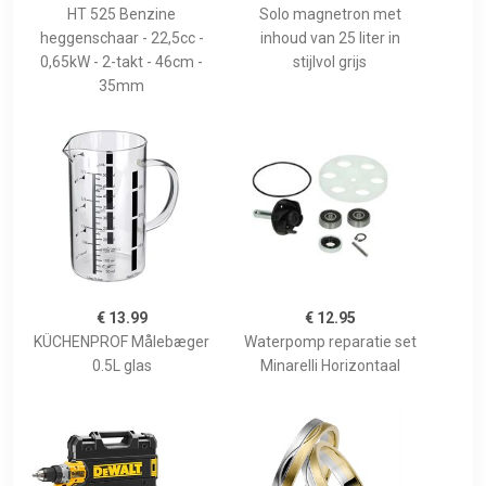
HT 525 Benzine
Solo magnetron met
heggenschaar - 22,5cc -
inhoud van 25 liter in
0,65kW - 2-takt - 46cm -
stijlvol grijs
35mm
€ 13.99
€ 12.95
KÜCHENPROF Målebæger
Waterpomp reparatie set
0.5L glas
Minarelli Horizontaal