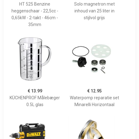
HT 525 Benzine
Solo magnetron met
heggenschaar - 22,5cc -
inhoud van 25 liter in
0,65kW - 2-takt - 46cm -
stijlvol grijs
35mm
€ 13.99
€ 12.95
KÜCHENPROF Målebæger
Waterpomp reparatie set
0.5L glas
Minarelli Horizontaal