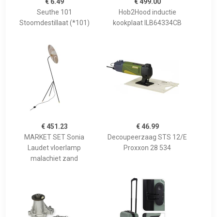
€ 6.49
€ 499.00
Seuthe 101
Hob2Hood inductie
Stoomdestillaat (*101)
kookplaat ILB64334CB
€ 451.23
€ 46.99
MARKET SET Sonia
Decoupeerzaag STS 12/E
Laudet vloerlamp
Proxxon 28 534
malachiet zand