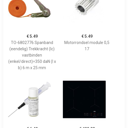
€ 5.49
€ 5.49
TO-6802776 Spanband
Motorrondsel module 0,5
(eendelig) Trekkracht (lc)
17
vastbinden
(enkel/direct)=350 daN (l x
b) 6 m x 25 mm