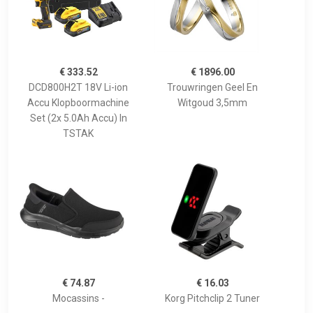
€ 333.52
€ 1896.00
DCD800H2T 18V Li-ion
Trouwringen Geel En
Accu Klopboormachine
Witgoud 3,5mm
Set (2x 5.0Ah Accu) In
TSTAK
€ 74.87
€ 16.03
Mocassins -
Korg Pitchclip 2 Tuner