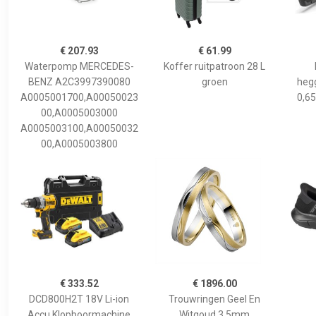
€ 207.93
€ 61.99
Waterpomp MERCEDES-
Koffer ruitpatroon 28 L
BENZ A2C3997390080
groen
hegg
A0005001700,A00050023
0,65
00,A0005003000
A0005003100,A00050032
00,A0005003800
€ 333.52
€ 1896.00
DCD800H2T 18V Li-ion
Trouwringen Geel En
Accu Klopboormachine
Witgoud 3,5mm