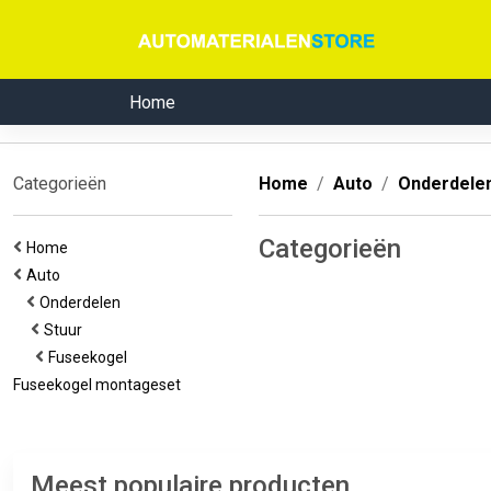
Home
Categorieën
Home
Auto
Onderdele
Categorieën
Home
Auto
Onderdelen
Stuur
Fuseekogel
Fuseekogel montageset
Meest populaire producten