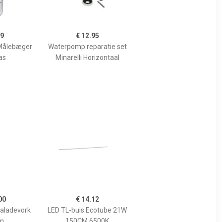
99
€ 12.95
Målebæger
Waterpomp reparatie set
as
Minarelli Horizontaal
00
€ 14.12
Saladevork
LED TL-buis Ecotube 21W
m
150CM 6500K