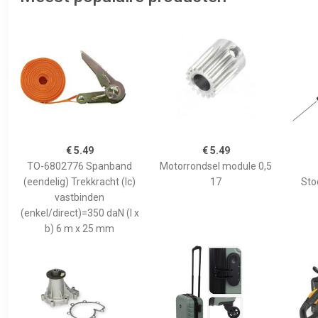
€ 5.49
€ 5.49
TO-6802776 Spanband
Motorrondsel module 0,5
(eendelig) Trekkracht (lc)
17
Sto
vastbinden
(enkel/direct)=350 daN (l x
b) 6 m x 25 mm