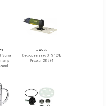
23
€ 46.99
 Sonia
Decoupeerzaag STS 12/E
erlamp
Proxxon 28 534
 zand