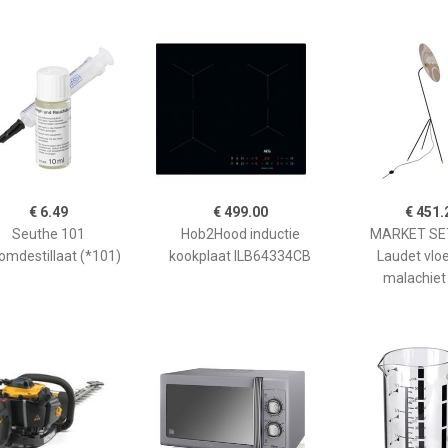
€ 6.49
€ 499.00
€ 451.
Seuthe 101
Hob2Hood inductie
MARKET SET
omdestillaat (*101)
kookplaat ILB64334CB
Laudet vlo
malachiet