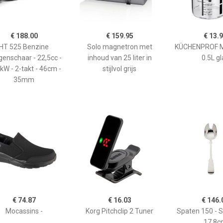
€ 188.00
€ 159.95
€ 13.
HT 525 Benzine
Solo magnetron met
KÜCHENPROF 
enschaar - 22,5cc -
inhoud van 25 liter in
0.5L gl
kW - 2-takt - 46cm -
stijlvol grijs
35mm
€ 74.87
€ 16.03
€ 146.
Mocassins -
Korg Pitchclip 2 Tuner
Spaten 150 - 
17,8c