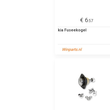
€ 6
.57
kia Fuseekogel
Winparts.nl