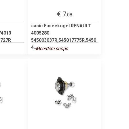
€ 7
.08
sasic Fuseekogel RENAULT
74013
4005280
1727R
545003037R,545017775R,5450
4...
Meerdere shops