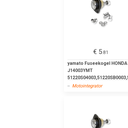
€ 5
.81
yamato Fuseekogel HONDA
J14003YMT
51220S04003,51220SB0003,
..
Motointegrator