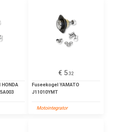
€ 5
.32
l HONDA
Fuseekogel YAMATO
S5A003
J11010YMT
Motointegrator