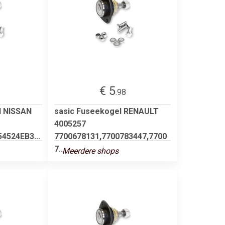
€ 5
.98
l NISSAN
sasic Fuseekogel RENAULT
4005257
4524EB3...
7700678131,7700783447,7700
7...
Meerdere shops