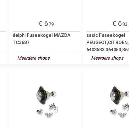
€ 6
€ 6
.79
.83
delphi Fuseekogel MAZDA
sasic Fuseekogel
TC3687
PEUGEOT,CITROËN
6403533 364053,364
Meerdere shops
Meerdere shops