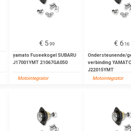
€ 5
€ 6
.99
.16
yamato Fuseekogel SUBARU
Ondersteunende/g
J17001YMT 21067GA050
verbinding YAMAT
J22015YMT
Motointegrator
Motointegrator