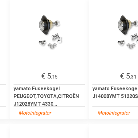
€ 5
€ 5
.15
.31
yamato Fuseekogel
yamato Fuseekoge
PEUGEOT,TOYOTA,CITROËN
J14008YMT 51220
J12028YMT 4330...
Motointegrator
Motointegrator