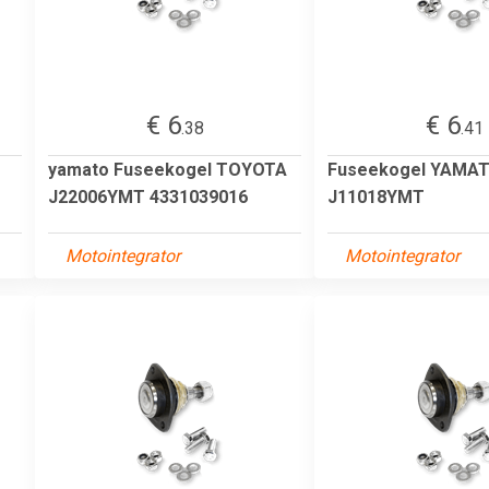
€ 6
€ 6
.38
.41
yamato Fuseekogel TOYOTA
Fuseekogel YAMA
J22006YMT 4331039016
J11018YMT
Motointegrator
Motointegrator