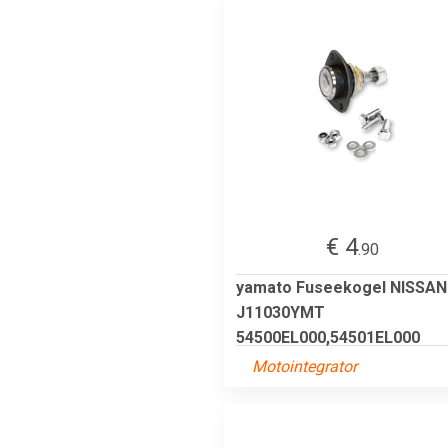
€ 4
.90
yamato Fuseekogel NISSAN
J11030YMT
54500EL000,54501EL000
Motointegrator