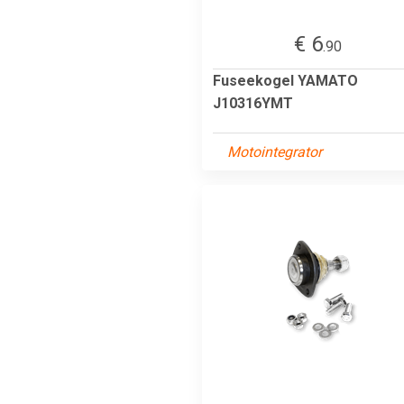
€ 6
.90
Fuseekogel YAMATO
J10316YMT
Motointegrator