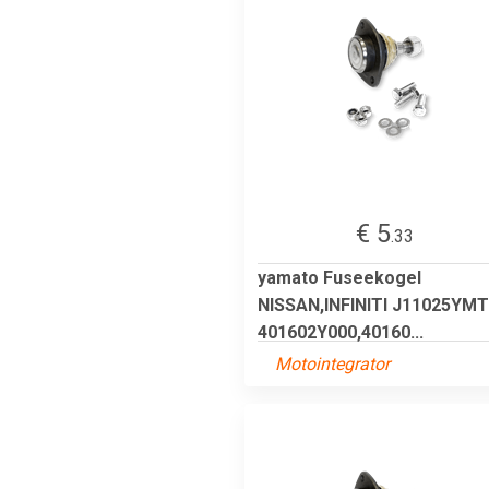
€ 5
.33
yamato Fuseekogel
NISSAN,INFINITI J11025YMT
401602Y000,40160...
Motointegrator