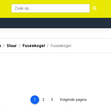
n
Stuur
Fuseekogel
Fuseekogel
(current)
1
2
3
Volgende pagina