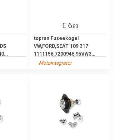
€ 6
.83
topran Fuseekogel
,DS
VW,FORD,SEAT 109 317
0...
1111156,7200946,95VW3...
Motointegrator