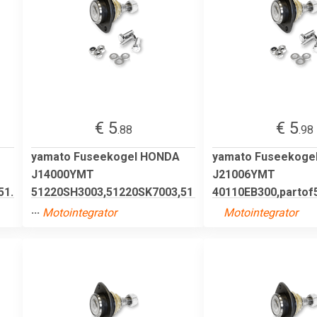
€ 5
€ 5
.88
.98
yamato Fuseekogel HONDA
yamato Fuseekoge
J14000YMT
J21006YMT
51.
51220SH3003,51220SK7003,51
40110EB300,partof5
...
Motointegrator
Motointegrator