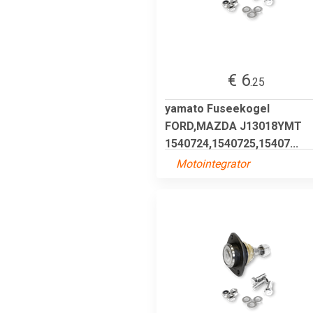
€ 6
.25
yamato Fuseekogel
FORD,MAZDA J13018YMT
1540724,1540725,15407...
Motointegrator