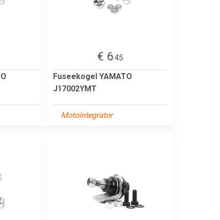
€ 6
.45
TO
Fuseekogel YAMATO
J17002YMT
Motointegrator