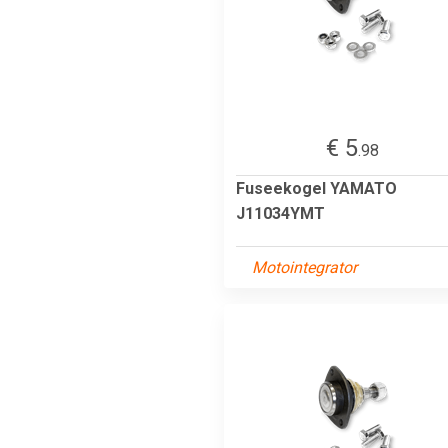
€ 5
.98
Fuseekogel YAMATO
J11034YMT
Motointegrator