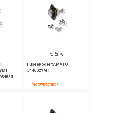
€ 5
.79
l
Fuseekogel YAMATO
1YMT
J14002YMT
34550...
Motointegrator