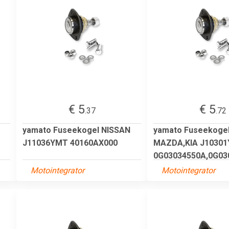
€ 5
€ 5
.37
.72
yamato Fuseekogel NISSAN
yamato Fuseekoge
J11036YMT 40160AX000
MAZDA,KIA J1030
0G03034550A,0G030
Motointegrator
Motointegrator