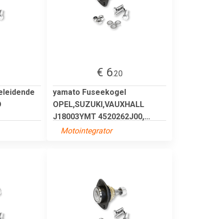
€ 6
.20
eleidende
yamato Fuseekogel
O
OPEL,SUZUKI,VAUXHALL
J18003YMT 4520262J00,...
Motointegrator