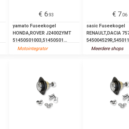
€ 6
€ 7
.93
.06
yamato Fuseekogel
sasic Fuseekogel
HONDA,ROVER J24002YMT
RENAULT,DACIA 75
51450S01003,51450S01...
545004529R,54501
Motointegrator
Meerdere shops