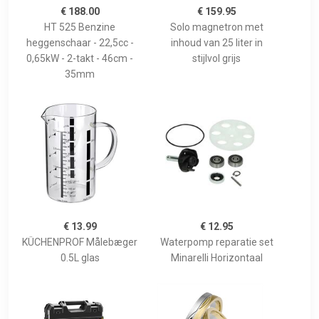
€ 188.00
€ 159.95
HT 525 Benzine
Solo magnetron met
heggenschaar - 22,5cc -
inhoud van 25 liter in
0,65kW - 2-takt - 46cm -
stijlvol grijs
35mm
€ 13.99
€ 12.95
KÜCHENPROF Målebæger
Waterpomp reparatie set
0.5L glas
Minarelli Horizontaal