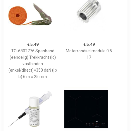
€ 5.49
€ 5.49
TO-6802776 Spanband
Motorrondsel module 0,5
(eendelig) Trekkracht (lc)
17
vastbinden
(enkel/direct)=350 daN (l x
b) 6 m x 25 mm