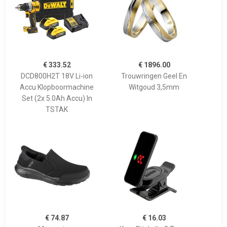
€ 333.52
€ 1896.00
DCD800H2T 18V Li-ion
Trouwringen Geel En
Accu Klopboormachine
Witgoud 3,5mm
Set (2x 5.0Ah Accu) In
TSTAK
€ 74.87
€ 16.03