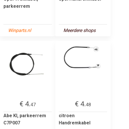
parkeerrem
Winparts.nl
Meerdere shops
€ 4.
€ 4.
47
48
Abe Kl, parkeerrem
citroen
C7P007
Handremkabel