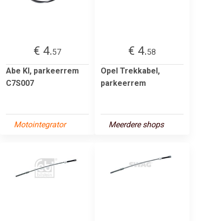
€ 4.
€ 4.
57
58
Abe Kl, parkeerrem
Opel Trekkabel,
C7S007
parkeerrem
Motointegrator
Meerdere shops