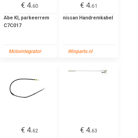
€ 4.
€ 4.
60
61
Abe Kl, parkeerrem
nissan Handremkabel
C7C017
Motointegrator
Winparts.nl
€ 4.
€ 4.
62
63