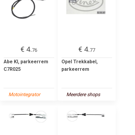
€ 4.
€ 4.
76
77
Abe Kl, parkeerrem
Opel Trekkabel,
C7R025
parkeerrem
Motointegrator
Meerdere shops