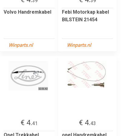
39
39
Volvo Handremkabel
Febi Motorkap kabel
BILSTEIN 21454
Winparts.nl
Winparts.nl
€ 4.
€ 4.
41
43
Opel Trekkabel,
opel Handremkabel