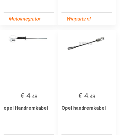
Motointegrator
Winparts.nl
€ 4.
€ 4.
48
48
opel Handremkabel
Opel handremkabel