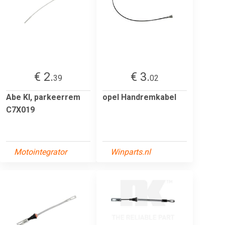
€ 2.
€ 3.
39
02
Abe Kl, parkeerrem
opel Handremkabel
C7X019
Motointegrator
Winparts.nl