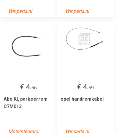
Winparts.nl
Winparts.nl
€ 4.
€ 4.
66
69
Abe Kl, parkeerrem
opel handremkabel
C7M013
Motointegrator
Winparts.nl