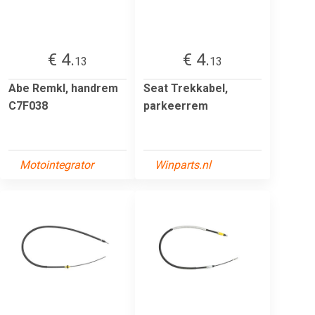
€ 4.
€ 4.
13
13
Abe Remkl, handrem
Seat Trekkabel,
C7F038
parkeerrem
Motointegrator
Winparts.nl