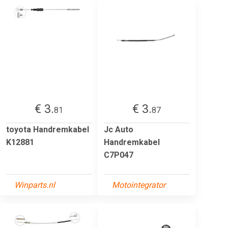
€ 3.
€ 3.
81
87
toyota Handremkabel
Jc Auto
K12881
Handremkabel
C7P047
Winparts.nl
Motointegrator