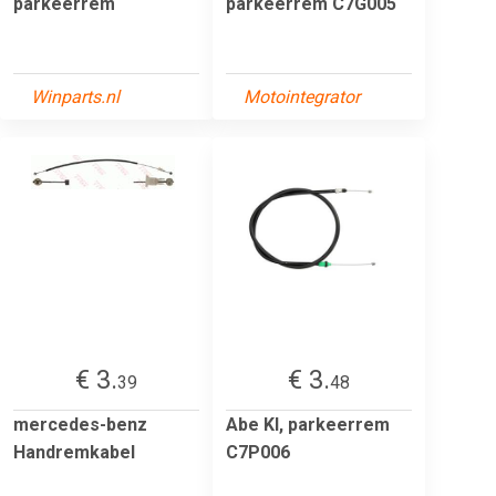
parkeerrem
parkeerrem C7G005
Winparts.nl
Motointegrator
€ 3.
€ 3.
39
48
mercedes-benz
Abe Kl, parkeerrem
Handremkabel
C7P006