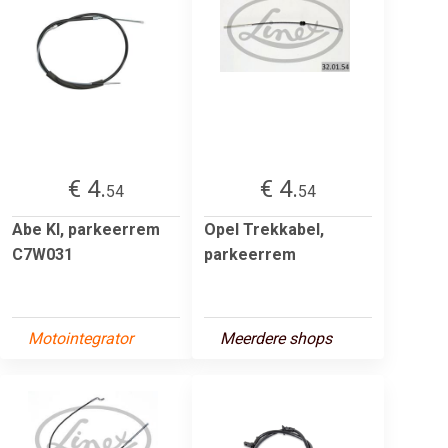
€ 4.
€ 4.
54
54
Abe Kl, parkeerrem
Opel Trekkabel,
C7W031
parkeerrem
Motointegrator
Meerdere shops