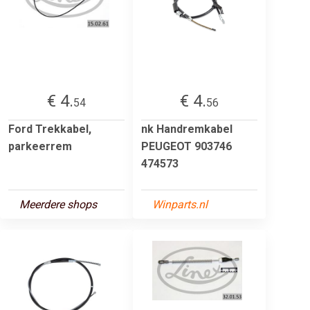
€ 4.
€ 4.
54
56
Ford Trekkabel,
nk Handremkabel
parkeerrem
PEUGEOT 903746
474573
Meerdere shops
Winparts.nl