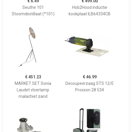
€ 6.49
€ 499.00
Seuthe 101
Hob2Hood inductie
Stoomdestillaat (*101)
kookplaat ILB64334CB
€ 451.23
€ 46.99
MARKET SET Sonia
Decoupeerzaag STS 12/E
Laudet vloerlamp
Proxxon 28 534
malachiet zand