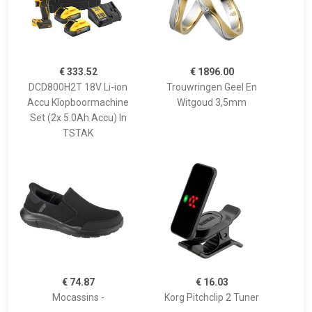
€ 333.52
€ 1896.00
DCD800H2T 18V Li-ion
Trouwringen Geel En
Accu Klopboormachine
Witgoud 3,5mm
Set (2x 5.0Ah Accu) In
TSTAK
€ 74.87
€ 16.03
Mocassins -
Korg Pitchclip 2 Tuner