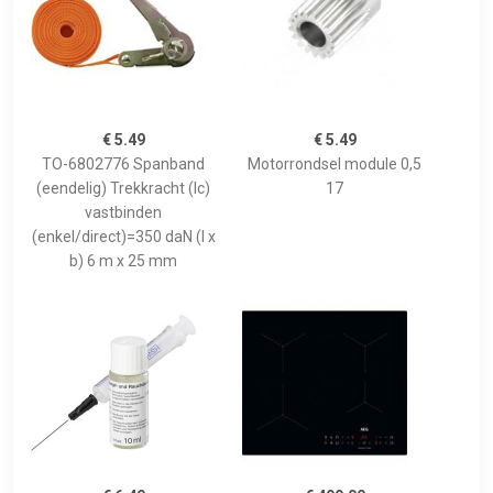
€ 5.49
€ 5.49
TO-6802776 Spanband
Motorrondsel module 0,5
(eendelig) Trekkracht (lc)
17
vastbinden
(enkel/direct)=350 daN (l x
b) 6 m x 25 mm