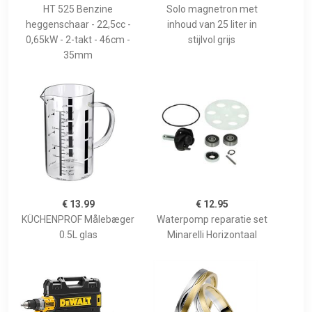
HT 525 Benzine
Solo magnetron met
heggenschaar - 22,5cc -
inhoud van 25 liter in
0,65kW - 2-takt - 46cm -
stijlvol grijs
35mm
€ 13.99
€ 12.95
KÜCHENPROF Målebæger
Waterpomp reparatie set
0.5L glas
Minarelli Horizontaal