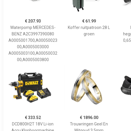
€ 207.93
€ 61.99
Waterpomp MERCEDES-
Koffer ruitpatroon 28 L
BENZ A2C3997390080
groen
hegg
A0005001700,A00050023
0,65
00,A0005003000
A0005003100,A00050032
00,A0005003800
€ 333.52
€ 1896.00
DCD800H2T 18V Li-ion
Trouwringen Geel En
Accu Klopboormachine
Witgoud 3,5mm