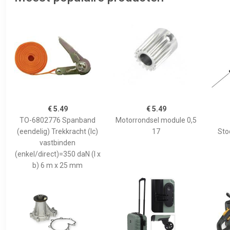
€ 5.49
€ 5.49
TO-6802776 Spanband
Motorrondsel module 0,5
(eendelig) Trekkracht (lc)
17
Sto
vastbinden
(enkel/direct)=350 daN (l x
b) 6 m x 25 mm