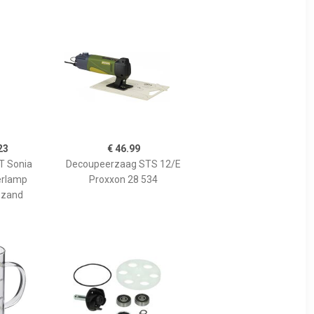
23
€ 46.99
 Sonia
Decoupeerzaag STS 12/E
erlamp
Proxxon 28 534
 zand