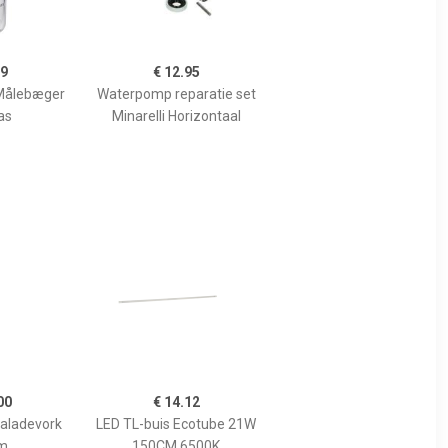
99
€ 12.95
Målebæger
Waterpomp reparatie set
as
Minarelli Horizontaal
00
€ 14.12
Saladevork
LED TL-buis Ecotube 21W
m
150CM 6500K