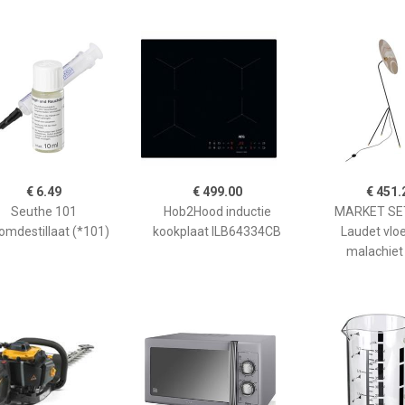
€ 6.49
€ 499.00
€ 451.
Seuthe 101
Hob2Hood inductie
MARKET SET
omdestillaat (*101)
kookplaat ILB64334CB
Laudet vlo
malachiet