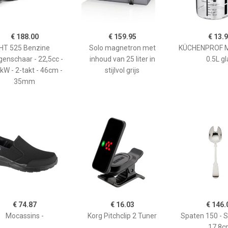
€ 188.00
€ 159.95
€ 13.
HT 525 Benzine
Solo magnetron met
KÜCHENPROF 
enschaar - 22,5cc -
inhoud van 25 liter in
0.5L gl
kW - 2-takt - 46cm -
stijlvol grijs
35mm
€ 74.87
€ 16.03
€ 146.
Mocassins -
Korg Pitchclip 2 Tuner
Spaten 150 - 
17,8c