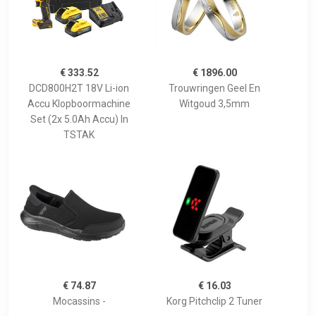
€ 333.52
€ 1896.00
DCD800H2T 18V Li-ion
Trouwringen Geel En
Accu Klopboormachine
Witgoud 3,5mm
Set (2x 5.0Ah Accu) In
TSTAK
€ 74.87
€ 16.03
Mocassins -
Korg Pitchclip 2 Tuner