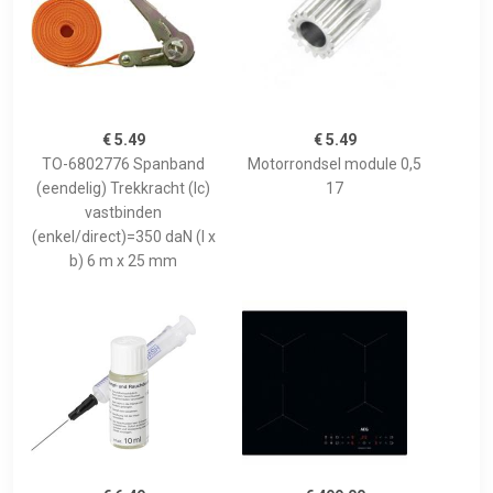
€ 5.49
€ 5.49
TO-6802776 Spanband
Motorrondsel module 0,5
(eendelig) Trekkracht (lc)
17
vastbinden
(enkel/direct)=350 daN (l x
b) 6 m x 25 mm