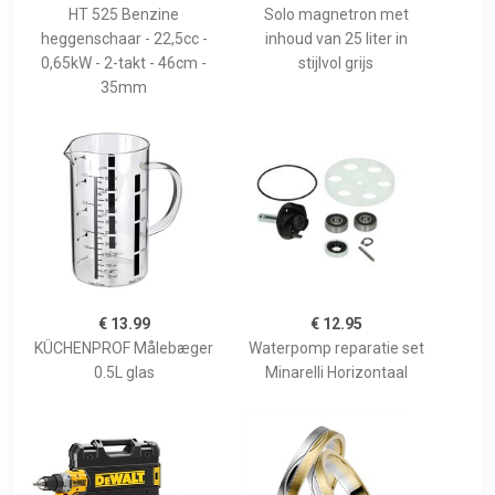
HT 525 Benzine
Solo magnetron met
heggenschaar - 22,5cc -
inhoud van 25 liter in
0,65kW - 2-takt - 46cm -
stijlvol grijs
35mm
€ 13.99
€ 12.95
KÜCHENPROF Målebæger
Waterpomp reparatie set
0.5L glas
Minarelli Horizontaal