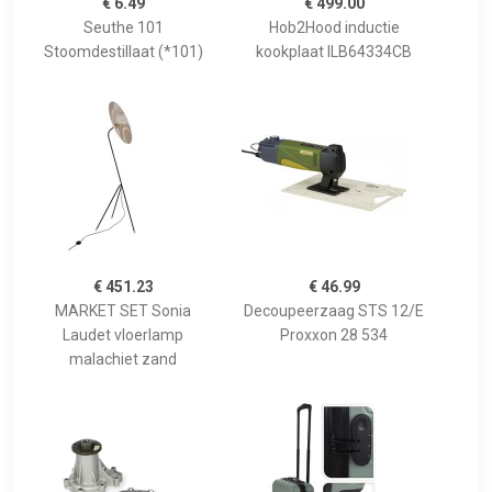
€ 6.49
€ 499.00
Seuthe 101
Hob2Hood inductie
Stoomdestillaat (*101)
kookplaat ILB64334CB
€ 451.23
€ 46.99
MARKET SET Sonia
Decoupeerzaag STS 12/E
Laudet vloerlamp
Proxxon 28 534
malachiet zand