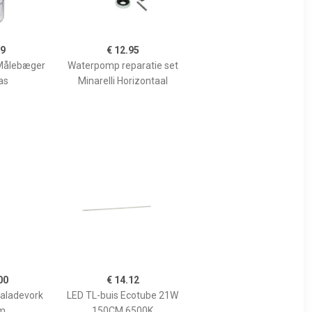
99
€ 12.95
Målebæger
Waterpomp reparatie set
as
Minarelli Horizontaal
00
€ 14.12
Saladevork
LED TL-buis Ecotube 21W
m
150CM 6500K