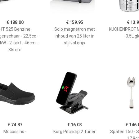
€ 188.00
€ 159.95
€ 13.
HT 525 Benzine
Solo magnetron met
KÜCHENPROF 
enschaar - 22,5cc -
inhoud van 25 liter in
0.5L gl
kW - 2-takt - 46cm -
stijlvol grijs
35mm
€ 74.87
€ 16.03
€ 146.
Mocassins -
Korg Pitchclip 2 Tuner
Spaten 150 - 
17,8c