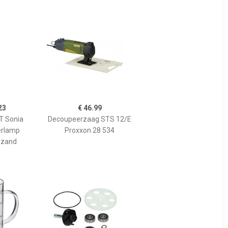
23
€ 46.99
 Sonia
Decoupeerzaag STS 12/E
erlamp
Proxxon 28 534
 zand