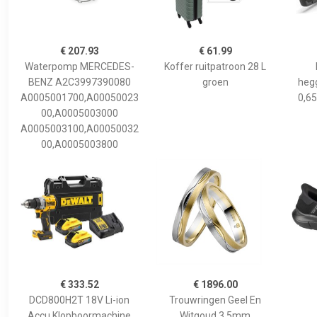
€ 207.93
€ 61.99
Waterpomp MERCEDES-
Koffer ruitpatroon 28 L
BENZ A2C3997390080
groen
hegg
A0005001700,A00050023
0,65
00,A0005003000
A0005003100,A00050032
00,A0005003800
€ 333.52
€ 1896.00
DCD800H2T 18V Li-ion
Trouwringen Geel En
Accu Klopboormachine
Witgoud 3,5mm