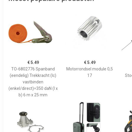
€ 5.49
€ 5.49
TO-6802776 Spanband
Motorrondsel module 0,5
(eendelig) Trekkracht (lc)
17
Sto
vastbinden
(enkel/direct)=350 daN (l x
b) 6 m x 25 mm