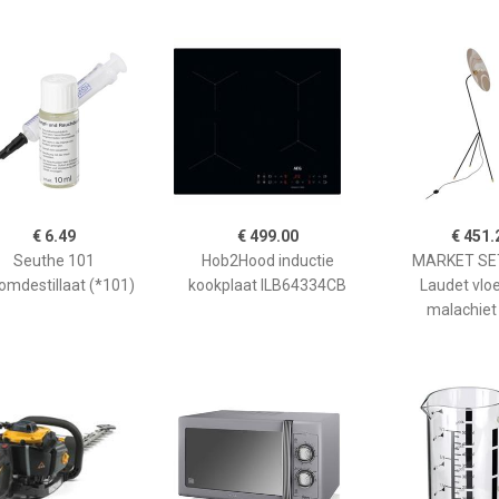
€ 6.49
€ 499.00
€ 451.
Seuthe 101
Hob2Hood inductie
MARKET SET
omdestillaat (*101)
kookplaat ILB64334CB
Laudet vlo
malachiet