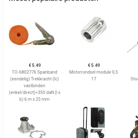
€ 5.49
€ 5.49
TO-6802776 Spanband
Motorrondsel module 0,5
(eendelig) Trekkracht (lc)
17
Sto
vastbinden
(enkel/direct)=350 daN (l x
b) 6 m x 25 mm