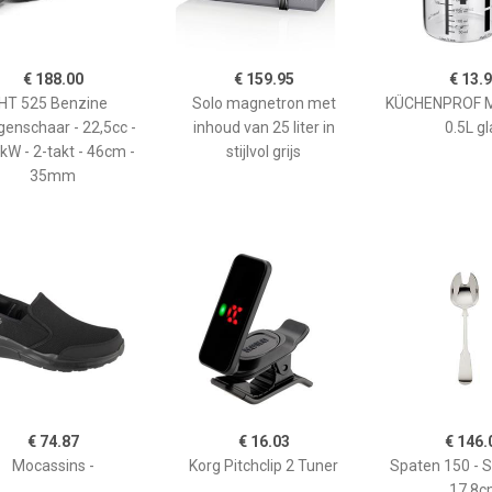
€ 188.00
€ 159.95
€ 13.
HT 525 Benzine
Solo magnetron met
KÜCHENPROF 
enschaar - 22,5cc -
inhoud van 25 liter in
0.5L gl
kW - 2-takt - 46cm -
stijlvol grijs
35mm
€ 74.87
€ 16.03
€ 146.
Mocassins -
Korg Pitchclip 2 Tuner
Spaten 150 - 
17,8c