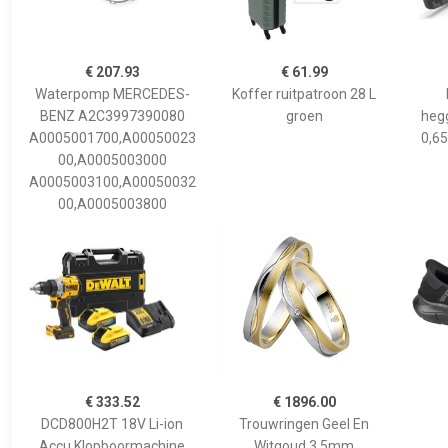
€ 207.93
€ 61.99
Waterpomp MERCEDES-
Koffer ruitpatroon 28 L
BENZ A2C3997390080
groen
hegg
A0005001700,A00050023
0,65
00,A0005003000
A0005003100,A00050032
00,A0005003800
€ 333.52
€ 1896.00
DCD800H2T 18V Li-ion
Trouwringen Geel En
Accu Klopboormachine
Witgoud 3,5mm