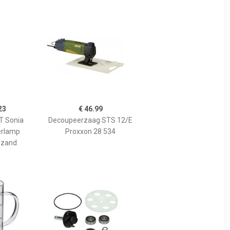
23
€ 46.99
 Sonia
Decoupeerzaag STS 12/E
erlamp
Proxxon 28 534
 zand