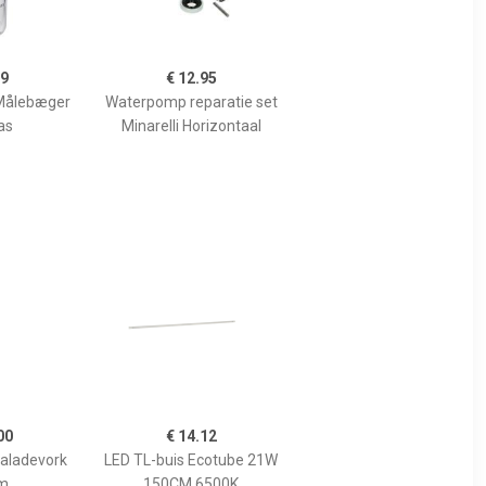
99
€ 12.95
Målebæger
Waterpomp reparatie set
as
Minarelli Horizontaal
00
€ 14.12
Saladevork
LED TL-buis Ecotube 21W
m
150CM 6500K