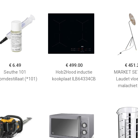
€ 6.49
€ 499.00
€ 451.
Seuthe 101
Hob2Hood inductie
MARKET SET
omdestillaat (*101)
kookplaat ILB64334CB
Laudet vlo
malachiet