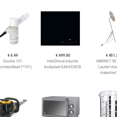
€ 6.49
€ 499.00
€ 451.
Seuthe 101
Hob2Hood inductie
MARKET SET
omdestillaat (*101)
kookplaat ILB64334CB
Laudet vlo
malachiet