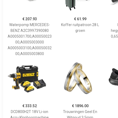
€ 207.93
€ 61.99
Waterpomp MERCEDES-
Koffer ruitpatroon 28 L
BENZ A2C3997390080
groen
hegg
A0005001700,A00050023
0,65
00,A0005003000
A0005003100,A00050032
00,A0005003800
€ 333.52
€ 1896.00
DCD800H2T 18V Li-ion
Trouwringen Geel En
Accu Klopboormachine
Witgoud 3,5mm