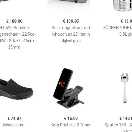
€ 188.00
€ 159.95
€ 13.
HT 525 Benzine
Solo magnetron met
KÜCHENPROF 
enschaar - 22,5cc -
inhoud van 25 liter in
0.5L gl
kW - 2-takt - 46cm -
stijlvol grijs
35mm
€ 74.87
€ 16.03
€ 146.
Mocassins -
Korg Pitchclip 2 Tuner
Spaten 150 - 
17,8c