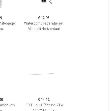
99
€ 12.95
Målebæger
Waterpomp reparatie set
as
Minarelli Horizontaal
00
€ 14.12
Saladevork
LED TL-buis Ecotube 21W
m
150CM 6500K