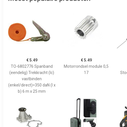
€ 5.49
€ 5.49
TO-6802776 Spanband
Motorrondsel module 0,5
(eendelig) Trekkracht (lc)
17
Sto
vastbinden
(enkel/direct)=350 daN (l x
b) 6 m x 25 mm