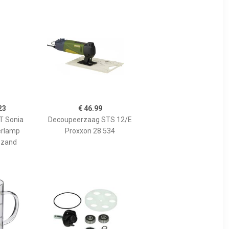
23
€ 46.99
 Sonia
Decoupeerzaag STS 12/E
erlamp
Proxxon 28 534
 zand