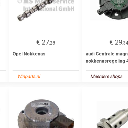
€ 27
€ 29
.28
.3
Opel Nokkenas
audi Centrale magn
nokkenasregeling 
Winparts.nl
Meerdere shops