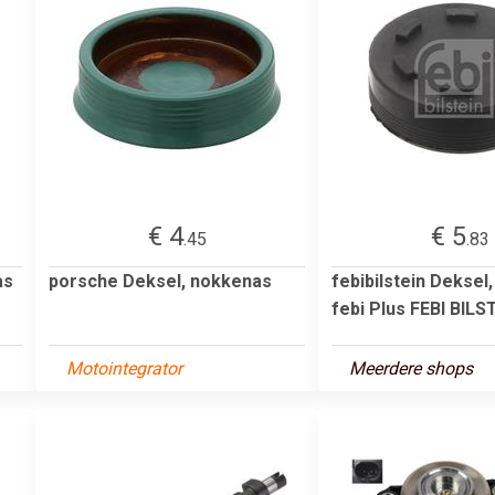
€ 4
€ 5
.45
.83
as
porsche Deksel, nokkenas
febibilstein Deksel
febi Plus FEBI BILSTE
Motointegrator
Meerdere shops