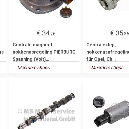
€ 34
€ 35
.26
.3
Centrale magneet,
Centraleklep,
us
nokkenasregeling PIERBURG,
nokkenasafregeling 
Spanning (Volt)...
für Opel, Ch...
Meerdere shops
Meerdere shops