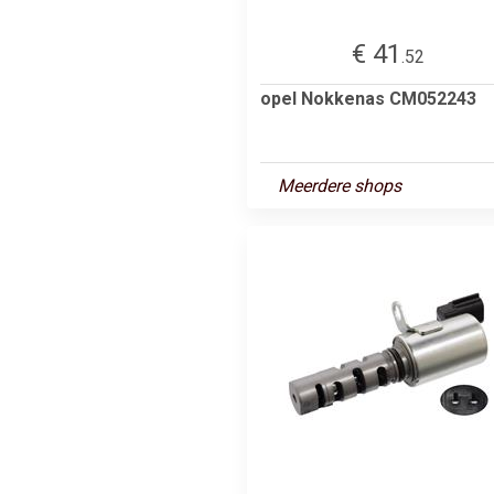
€ 41
.52
opel Nokkenas CM052243
Meerdere shops