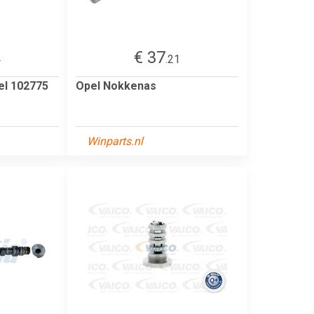
€ 37
4
.21
l 102775
Opel Nokkenas
Winparts.nl