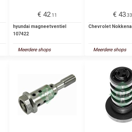
€ 42
€ 43
.11
.3
hyundai magneetventiel
Chevrolet Nokkena
107422
Meerdere shops
Meerdere shops