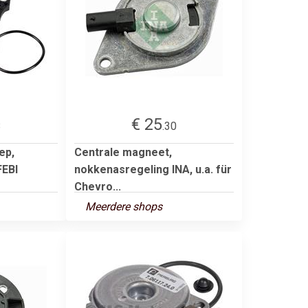
€ 25
8
.30
ep,
Centrale magneet,
FEBI
nokkenasregeling INA, u.a. für
Chevro...
Meerdere shops