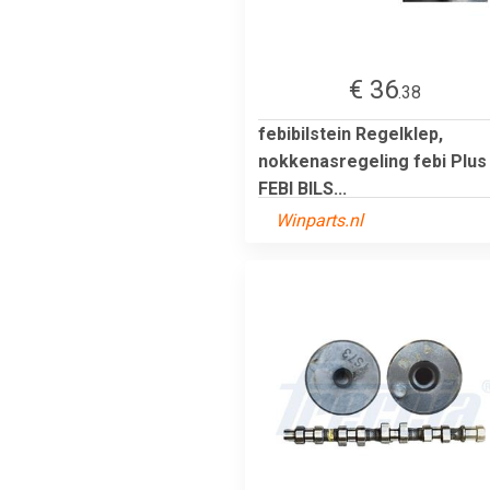
€ 36
.38
febibilstein Regelklep,
nokkenasregeling febi Plus
FEBI BILS...
Winparts.nl