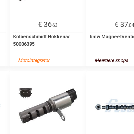
€ 36
€ 37
.63
.0
Kolbenschmidt Nokkenas
bmw Magneetventie
50006395
Motointegrator
Meerdere shops