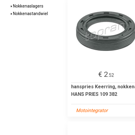
Nokkenaslagers
Nokkenastandwiel
€ 2
.52
hanspries Keerring, nokken
HANS PRIES 109 382
Motointegrator