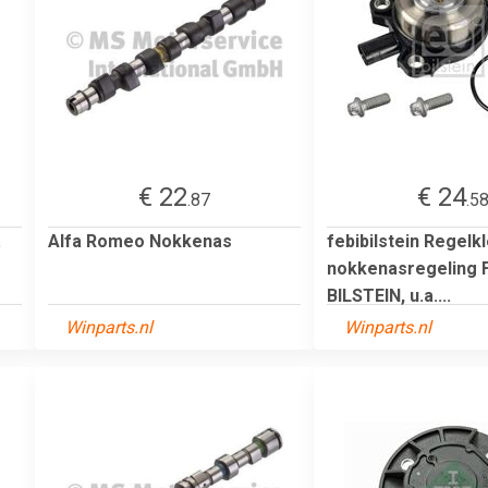
€ 22
€ 24
.87
.5
.
Alfa Romeo Nokkenas
febibilstein Regelkl
nokkenasregeling 
BILSTEIN, u.a....
Winparts.nl
Winparts.nl