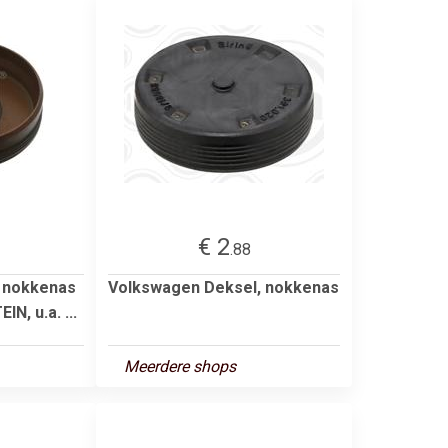
€ 2
.88
, nokkenas
Volkswagen Deksel, nokkenas
IN, u.a. ...
Meerdere shops