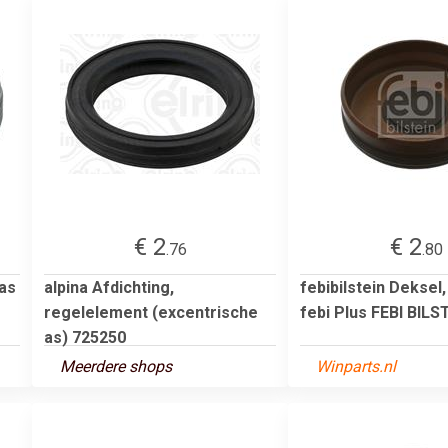
€ 2
€ 2
.76
.80
as
alpina Afdichting,
febibilstein Deksel
regelelement (excentrische
febi Plus FEBI BILSTE
as) 725250
Meerdere shops
Winparts.nl