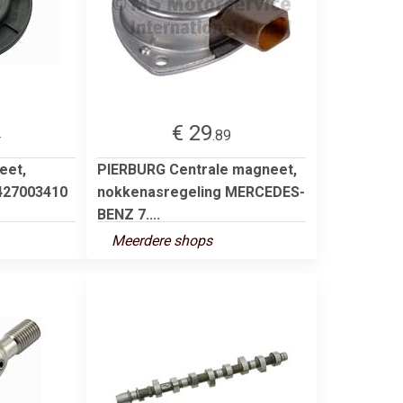
€ 29
4
.89
eet,
PIERBURG Centrale magneet,
427003410
nokkenasregeling MERCEDES-
BENZ 7....
Meerdere shops