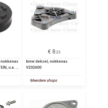
€ 8
.25
, nokkenas
bmw deksel, nokkenas
IN, u.a. ...
V202600
Meerdere shops