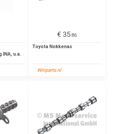
€ 35
6
.86
Toyota Nokkenas
INA, u.a.
Winparts.nl