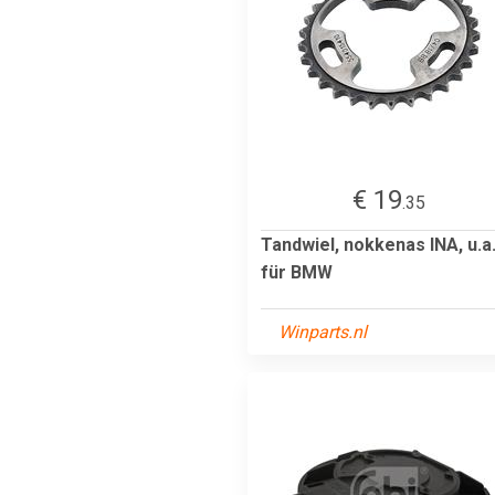
€ 19
.35
Tandwiel, nokkenas INA, u.a
für BMW
Winparts.nl