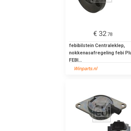
€ 32
.78
febibilstein Centraleklep,
nokkenasafregeling febi Pl
FEBI...
Winparts.nl