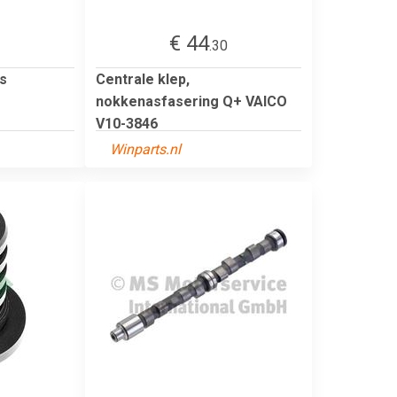
€ 44
3
.30
s
Centrale klep,
nokkenasfasering Q+ VAICO
V10-3846
Winparts.nl